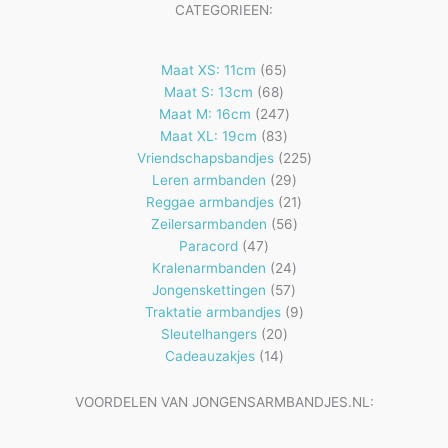
CATEGORIEEN:
65
Maat XS: 11cm
65
68
producten
Maat S: 13cm
68
producten
247
Maat M: 16cm
247
83
producten
Maat XL: 19cm
83
producten
225
Vriendschapsbandjes
225
29
producten
Leren armbanden
29
producten
21
Reggae armbandjes
21
56
producten
Zeilersarmbanden
56
47
producten
Paracord
47
producten
24
Kralenarmbanden
24
57
producten
Jongenskettingen
57
producten
9
Traktatie armbandjes
9
20
producten
Sleutelhangers
20
14
producten
Cadeauzakjes
14
producten
VOORDELEN VAN JONGENSARMBANDJES.NL: