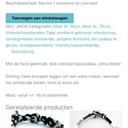
Beschikbaarheid:
Slechts 1 resterend op voorraad
Jongensarmband
Toevoegen aan winkelwagen
aantal
SKU:
JA414
Categorieën:
Maat M: 16cm
,
Maat XL: 19cm
,
Vriendschapsbandjes
Tags:
armband geknoopt vriendschap
,
handegmaakte armbandje
,
Jongens Armband
,
om cadeau te
geven
,
streepjesarmband
,
Vriendschapsarmbandje
Beschrijving
Met de hand geknoopt, leuk vriendschapscadeau, extra breed!
Sluiting: twee knoopjes leggen (en een wens maken, wanneer
het armbandje breekt, komt je wens uit)
Maat: vanaf +/- 16cm polsomtrek
Gerelateerde producten