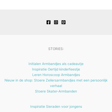
c
u
d
d
r
p
n
e
t
c
u
u
o
r
n
e
t
c
c
d
o
n
e
t
t
u
d
n
e
e
c
u
n
n
t
c
e
t
STORIES:
n
e
n
Initialen Armbandjes als cadeautje
Inspiratie Oertijd kinderfeestje
Leren Horoscoop Armbandjes
Nieuw in de shop: Stoere Zeilersarmbandjes met een persoonlijk
verhaal
Stoere Skater-Armbanden
Inspiratie Sieraden voor jongens