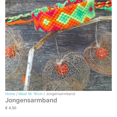
Home
/
Maat M: 16cm
/ Jongensarmband
Jongensarmband
€
4,50