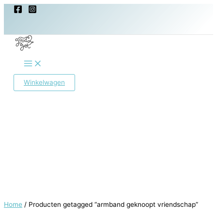
Ga
naar
de
inhoud
Main
Menu
Winkelwagen
Home
/ Producten getagged “armband geknoopt vriendschap”