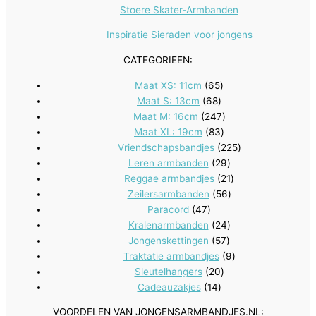
Stoere Skater-Armbanden
Inspiratie Sieraden voor jongens
CATEGORIEEN:
65
Maat XS: 11cm
65
68
producten
Maat S: 13cm
68
producten
247
Maat M: 16cm
247
83
producten
Maat XL: 19cm
83
producten
225
Vriendschapsbandjes
225
29
producten
Leren armbanden
29
producten
21
Reggae armbandjes
21
56
producten
Zeilersarmbanden
56
47
producten
Paracord
47
producten
24
Kralenarmbanden
24
57
producten
Jongenskettingen
57
producten
9
Traktatie armbandjes
9
20
producten
Sleutelhangers
20
14
producten
Cadeauzakjes
14
producten
VOORDELEN VAN JONGENSARMBANDJES.NL: