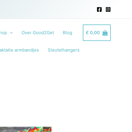
hop
Over Good2Get
Blog
€
0,00
aktatie armbandjes
Sleutelhangers