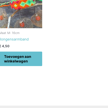
Maat M: 16cm
Jongensarmband
€
4,50
Toevoegen aan
winkelwagen