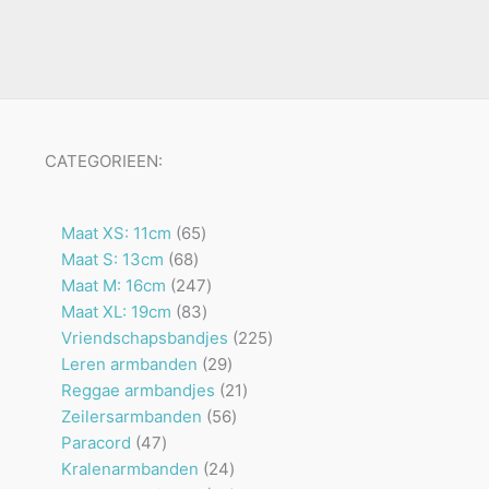
CATEGORIEEN:
65
Maat XS: 11cm
65
68
producten
Maat S: 13cm
68
producten
247
Maat M: 16cm
247
83
producten
Maat XL: 19cm
83
producten
225
Vriendschapsbandjes
225
29
producten
Leren armbanden
29
producten
21
Reggae armbandjes
21
56
producten
Zeilersarmbanden
56
47
producten
Paracord
47
producten
24
Kralenarmbanden
24