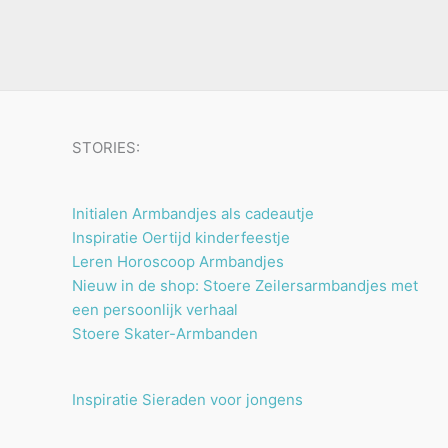
u
n
n
t
c
e
t
n
e
n
STORIES:
Initialen Armbandjes als cadeautje
Inspiratie Oertijd kinderfeestje
Leren Horoscoop Armbandjes
Nieuw in de shop: Stoere Zeilersarmbandjes met
een persoonlijk verhaal
Stoere Skater-Armbanden
Inspiratie Sieraden voor jongens