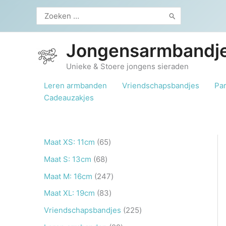
Ga
Zoeken
naar
naar:
de
inhoud
Jongensarmbandje
Unieke & Stoere jongens sieraden
Leren armbanden
Vriendschapsbandjes
Pa
Cadeauzakjes
6
Maat XS: 11cm
65
5
6
Maat S: 13cm
68
p
8
2
Maat M: 16cm
247
r
p
4
8
Maat XL: 19cm
83
o
r
7
3
2
Vriendschapsbandjes
225
d
o
p
p
2