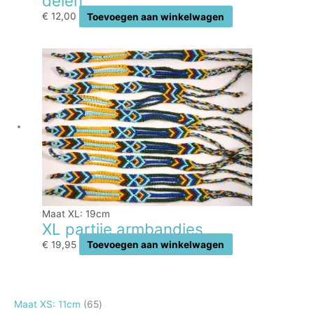
delen
€
12,00
Toevoegen aan winkelwagen
Maat XL: 19cm
XL partije armbandjes
€
19,95
Toevoegen aan winkelwagen
6
Maat XS: 11cm
65