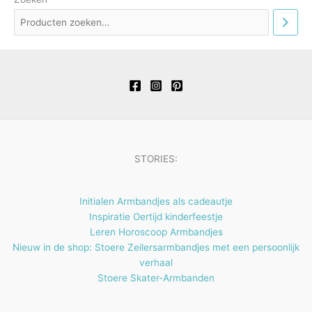
u
u
o
r
n
e
t
c
c
d
o
n
e
t
t
u
d
n
e
e
c
u
n
n
t
c
e
t
n
e
n
STORIES:
Initialen Armbandjes als cadeautje
Inspiratie Oertijd kinderfeestje
Leren Horoscoop Armbandjes
Nieuw in de shop: Stoere Zeilersarmbandjes met een persoonlijk
verhaal
Stoere Skater-Armbanden