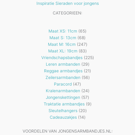
Inspiratie Sieraden voor jongens
CATEGORIEEN:
65
Maat XS: 11cm
65
68
producten
Maat S: 13cm
68
producten
247
Maat M: 16cm
247
83
producten
Maat XL: 19cm
83
producten
225
Vriendschapsbandjes
225
29
producten
Leren armbanden
29
producten
21
Reggae armbandjes
21
56
producten
Zeilersarmbanden
56
47
producten
Paracord
47
producten
24
Kralenarmbanden
24
57
producten
Jongenskettingen
57
producten
9
Traktatie armbandjes
9
20
producten
Sleutelhangers
20
14
producten
Cadeauzakjes
14
producten
VOORDELEN VAN JONGENSARMBANDJES.NL: