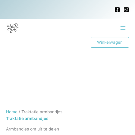
Ga
naar
de
inhoud
Main
Winkelwagen
Men
Home
/ Traktatie armbandjes
Traktatie armbandjes
Armbandjes om uit te delen