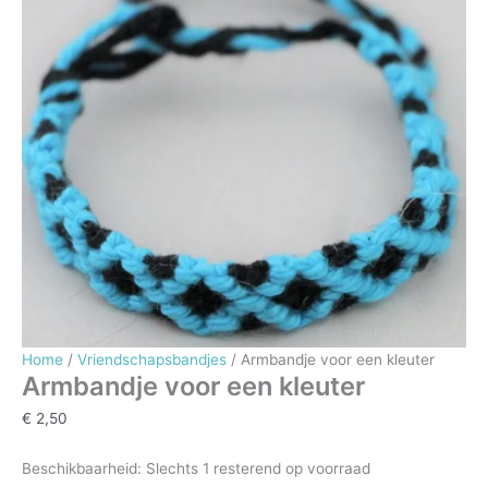
Home
/
Vriendschapsbandjes
/ Armbandje voor een kleuter
Armbandje voor een kleuter
€
2,50
Beschikbaarheid:
Slechts 1 resterend op voorraad