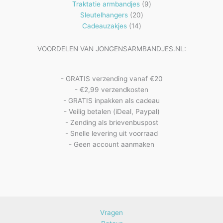
producten
9
Traktatie armbandjes
9
20
producten
Sleutelhangers
20
14
producten
Cadeauzakjes
14
producten
VOORDELEN VAN JONGENSARMBANDJES.NL:
- GRATIS verzending vanaf €20
- €2,99 verzendkosten
- GRATIS inpakken als cadeau
- Veilig betalen (iDeal, Paypal)
- Zending als brievenbuspost
- Snelle levering uit voorraad
- Geen account aanmaken
Vragen