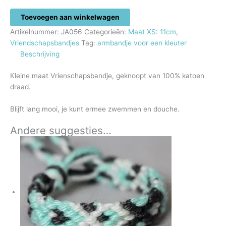
Armbandje
Toevoegen aan winkelwagen
voor
Artikelnummer:
JA056
Categorieën:
Maat XS: 11cm
,
een
Vriendschapsbandjes
Tag:
armbandje voor een kleuter
kleuter
Beschrijving
aantal
Kleine maat Vrienschapsbandje, geknoopt van 100% katoen
draad.
Blijft lang mooi, je kunt ermee zwemmen en douche.
Andere suggesties…