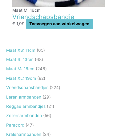
Maat M: 16cm
Vriendschapsbandje
€
1,99
Toevoegen aan winkelwagen
6
Maat XS: 11cm
65
5
6
Maat S: 13cm
68
p
8
2
Maat M: 16cm
246
r
p
4
8
Maat XL: 19cm
82
o
r
6
2
2
Vriendschapsbandjes
224
d
o
p
p
2
2
Leren armbanden
29
u
d
r
r
4
9
2
Reggae armbandjes
21
c
u
o
o
p
p
1
5
Zeilersarmbanden
56
t
c
d
d
r
r
p
6
e
4
Paracord
47
t
u
u
o
o
r
p
n
7
e
2
Kralenarmbanden
24
c
c
d