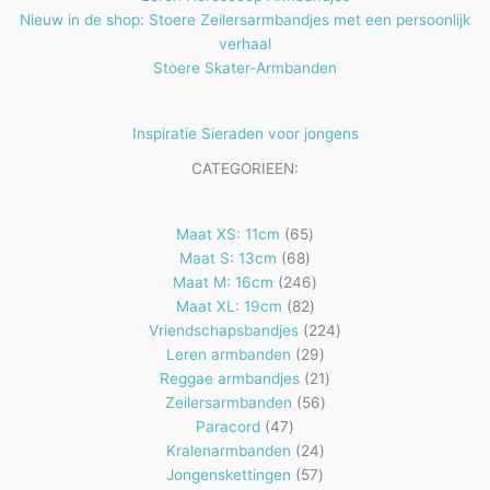
Nieuw in de shop: Stoere Zeilersarmbandjes met een persoonlijk
verhaal
Stoere Skater-Armbanden
Inspiratie Sieraden voor jongens
CATEGORIEEN:
65
Maat XS: 11cm
65
68
producten
Maat S: 13cm
68
producten
246
Maat M: 16cm
246
82
producten
Maat XL: 19cm
82
producten
224
Vriendschapsbandjes
224
29
producten
Leren armbanden
29
producten
21
Reggae armbandjes
21
56
producten
Zeilersarmbanden
56
47
producten
Paracord
47
producten
24
Kralenarmbanden
24
57
producten
Jongenskettingen
57