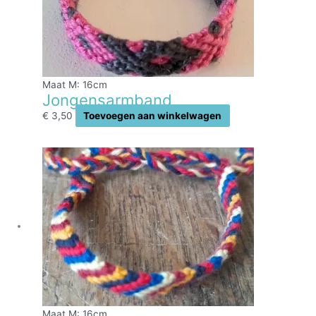
Maat M: 16cm
Jongensarmband
€
3,50
Toevoegen aan winkelwagen
Maat M: 16cm