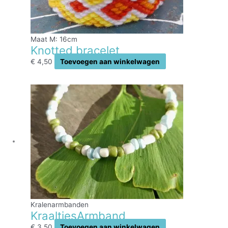
Maat M: 16cm
Knotted bracelet
€
4,50
Toevoegen aan winkelwagen
Kralenarmbanden
KraaltjesArmband
€
3,50
Toevoegen aan winkelwagen