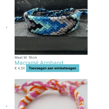
Maat M: 16cm
Macramé Armband
€
4,50
Toevoegen aan winkelwagen