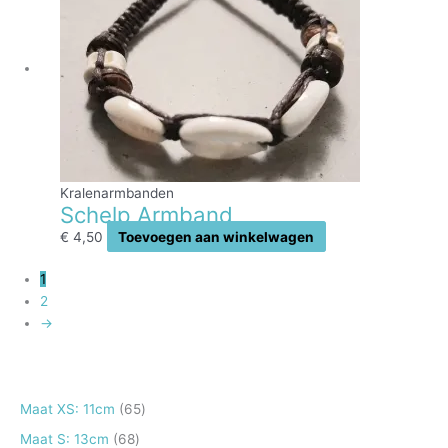
Kralenarmbanden
Schelp Armband
€
4,50
Toevoegen aan winkelwagen
1
2
→
6
Maat XS: 11cm
65
5
6
Maat S: 13cm
68