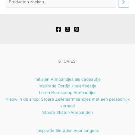
t
c
c
d
o
n
e
t
t
u
d
n
e
e
c
u
n
n
t
c
e
t
n
e
n
STORIES:
Initialen Armbandjes als cadeautje
Inspiratie Oertijd kinderfeestje
Leren Horoscoop Armbandjes
Nieuw in de shop: Stoere Zeilersarmbandjes met een persoonlijk
verhaal
Stoere Skater-Armbanden
Inspiratie Sieraden voor jongens