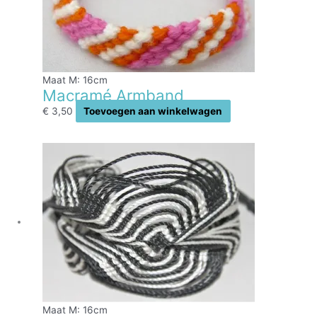
Maat M: 16cm
Macramé Armband
€
3,50
Toevoegen aan winkelwagen
Maat M: 16cm