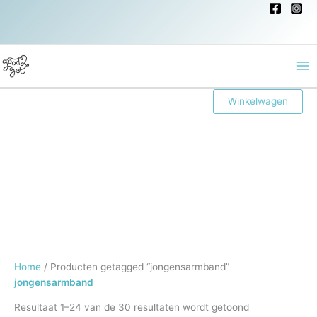
Ga
naar
de
inhoud
Ma
Winkelwagen
Me
Home
/ Producten getagged “jongensarmband”
jongensarmband
Resultaat 1–24 van de 30 resultaten wordt getoond