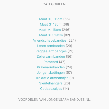
CATEGORIEEN:
65
Maat XS: 11cm
65
68
producten
Maat S: 13cm
68
producten
246
Maat M: 16cm
246
82
producten
Maat XL: 19cm
82
producten
224
Vriendschapsbandjes
224
29
producten
Leren armbanden
29
producten
21
Reggae armbandjes
21
56
producten
Zeilersarmbanden
56
47
producten
Paracord
47
producten
24
Kralenarmbanden
24
57
producten
Jongenskettingen
57
producten
9
Traktatie armbandjes
9
20
producten
Sleutelhangers
20
14
producten
Cadeauzakjes
14
producten
VOORDELEN VAN JONGENSARMBANDJES.NL: