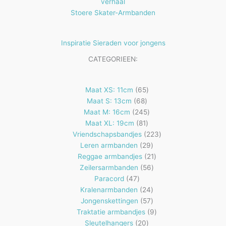
verhaal
Stoere Skater-Armbanden
Inspiratie Sieraden voor jongens
CATEGORIEEN:
65
Maat XS: 11cm
65
68
producten
Maat S: 13cm
68
producten
245
Maat M: 16cm
245
81
producten
Maat XL: 19cm
81
producten
223
Vriendschapsbandjes
223
29
producten
Leren armbanden
29
producten
21
Reggae armbandjes
21
56
producten
Zeilersarmbanden
56
47
producten
Paracord
47
producten
24
Kralenarmbanden
24
57
producten
Jongenskettingen
57
producten
9
Traktatie armbandjes
9
20
producten
Sleutelhangers
20