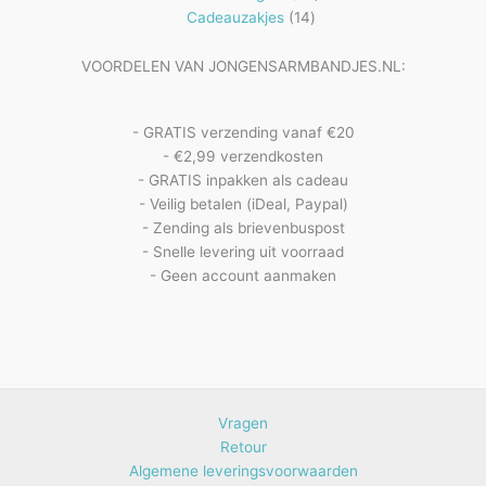
14
producten
Cadeauzakjes
14
producten
VOORDELEN VAN JONGENSARMBANDJES.NL:
- GRATIS verzending vanaf €20
- €2,99 verzendkosten
- GRATIS inpakken als cadeau
- Veilig betalen (iDeal, Paypal)
- Zending als brievenbuspost
- Snelle levering uit voorraad
- Geen account aanmaken
Vragen
Retour
Algemene leveringsvoorwaarden