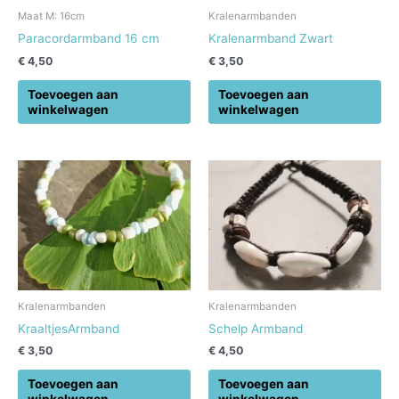
Maat M: 16cm
Kralenarmbanden
Paracordarmband 16 cm
Kralenarmband Zwart
€
4,50
€
3,50
Toevoegen aan
Toevoegen aan
winkelwagen
winkelwagen
Kralenarmbanden
Kralenarmbanden
KraaltjesArmband
Schelp Armband
€
3,50
€
4,50
Toevoegen aan
Toevoegen aan