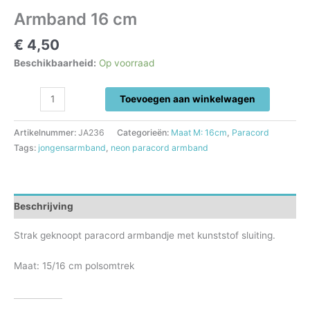
Armband 16 cm
€
4,50
Beschikbaarheid:
Op voorraad
Armband
Toevoegen aan winkelwagen
16
cm
Artikelnummer:
JA236
Categorieën:
Maat M: 16cm
,
Paracord
aantal
Tags:
jongensarmband
,
neon paracord armband
Beschrijving
Strak geknoopt paracord armbandje met kunststof sluiting.
Maat: 15/16 cm polsomtrek