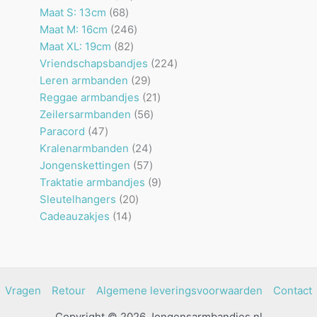
68
producten
Maat S: 13cm
68
producten
246
Maat M: 16cm
246
82
producten
Maat XL: 19cm
82
producten
224
Vriendschapsbandjes
224
29
producten
Leren armbanden
29
producten
21
Reggae armbandjes
21
56
producten
Zeilersarmbanden
56
47
producten
Paracord
47
producten
24
Kralenarmbanden
24
producten
57
Jongenskettingen
57
producten
9
Traktatie armbandjes
9
20
producten
Sleutelhangers
20
14
producten
Cadeauzakjes
14
producten
Vragen
Retour
Algemene leveringsvoorwaarden
Contact
Copyright © 2026 Jongensarmbandjes.nl