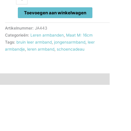
bruine
armband
Toevoegen aan winkelwagen
aantal
Artikelnummer:
JA443
Categorieën:
Leren armbanden
,
Maat M: 16cm
Tags:
bruin leer armband
,
jongensarmband
,
leer
armbandje
,
leren armband
,
schoencadeau