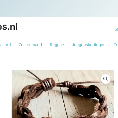
s.nl
S
racord
Zeilarmband
Reggae
Jongenskettingen
Tr