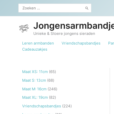
Ga
Zoeken
naar
naar:
de
inhoud
Jongensarmbandje
Unieke & Stoere jongens sieraden
Leren armbanden
Vriendschapsbandjes
Pa
Cadeauzakjes
6
Maat XS: 11cm
65
5
6
Maat S: 13cm
68
p
8
2
Maat M: 16cm
246
r
p
4
8
Maat XL: 19cm
82
o
r
6
2
2
Vriendschapsbandjes
224
d
o
p
p
2