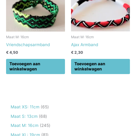
Maat M: 16cm
Maat M: 16cm
Vriendschapsarmband
Ajax Armband
€
4,50
€
2,30
Toevoegen aan
Toevoegen aan
winkelwagen
winkelwagen
6
Maat XS: 11cm
65
5
6
Maat S: 13cm
68
p
8
2
Maat M: 16cm
245
r
p
4
8
Maat XL: 19cm
81