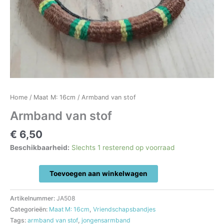
Home
/
Maat M: 16cm
/ Armband van stof
Armband van stof
€
6,50
Beschikbaarheid:
Slechts 1 resterend op voorraad
Armband
Toevoegen aan winkelwagen
van
stof
Artikelnummer:
JA508
aantal
Categorieën:
Maat M: 16cm
,
Vriendschapsbandjes
Tags:
armband van stof
,
jongensarmband