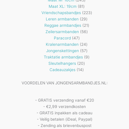
Maat M: 16cm
245
81
producten
Maat XL: 19cm
81
producten
223
Vriendschapsbandjes
223
29
producten
Leren armbanden
29
producten
21
Reggae armbandjes
21
56
producten
Zeilersarmbanden
56
47
producten
Paracord
47
producten
24
Kralenarmbanden
24
57
producten
Jongenskettingen
57
producten
9
Traktatie armbandjes
9
20
producten
Sleutelhangers
20
14
producten
Cadeauzakjes
14
producten
VOORDELEN VAN JONGENSARMBANDJES.NL:
- GRATIS verzending vanaf €20
- €2,99 verzendkosten
- GRATIS inpakken als cadeau
- Veilig betalen (iDeal, Paypal)
- Zending als brievenbuspost