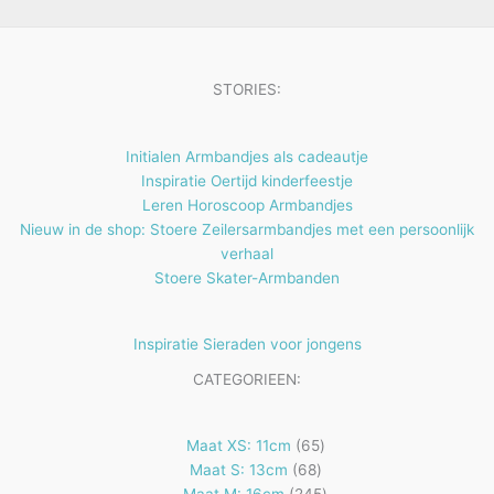
e
e
c
u
n
n
t
c
e
t
STORIES:
n
e
n
Initialen Armbandjes als cadeautje
Inspiratie Oertijd kinderfeestje
Leren Horoscoop Armbandjes
Nieuw in de shop: Stoere Zeilersarmbandjes met een persoonlijk
verhaal
Stoere Skater-Armbanden
Inspiratie Sieraden voor jongens
CATEGORIEEN:
65
Maat XS: 11cm
65
68
producten
Maat S: 13cm
68
producten
245