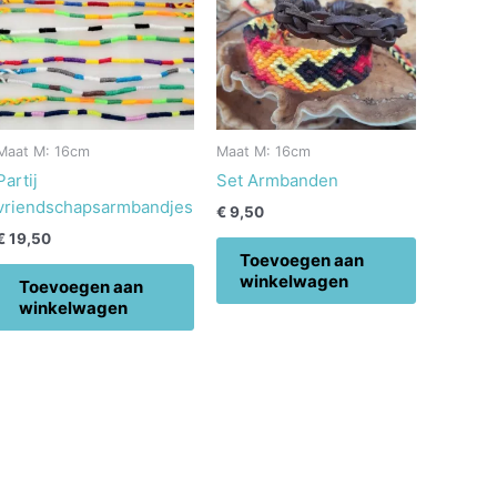
Maat M: 16cm
Maat M: 16cm
Partij
Set Armbanden
vriendschapsarmbandjes
€
9,50
€
19,50
Toevoegen aan
winkelwagen
Toevoegen aan
winkelwagen