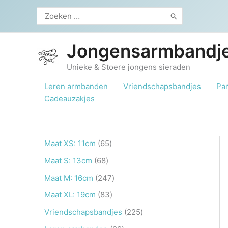
Ga
Zoeken
naar
naar:
de
inhoud
Jongensarmbandje
Unieke & Stoere jongens sieraden
Leren armbanden
Vriendschapsbandjes
Pa
Cadeauzakjes
6
Maat XS: 11cm
65
5
6
Maat S: 13cm
68
p
8
2
Maat M: 16cm
247
r
p
4
8
Maat XL: 19cm
83
o
r
7
3
2
Vriendschapsbandjes
225
d
o
p
p
2