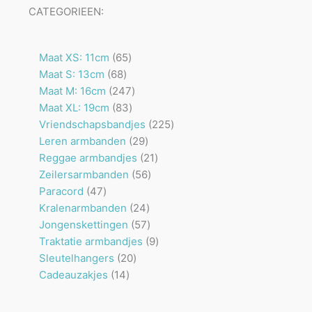
CATEGORIEEN:
65
Maat XS: 11cm
65
68
producten
Maat S: 13cm
68
producten
247
Maat M: 16cm
247
83
producten
Maat XL: 19cm
83
producten
225
Vriendschapsbandjes
225
29
producten
Leren armbanden
29
producten
21
Reggae armbandjes
21
56
producten
Zeilersarmbanden
56
47
producten
Paracord
47
producten
24
Kralenarmbanden
24
producten
57
Jongenskettingen
57
producten
9
Traktatie armbandjes
9
20
producten
Sleutelhangers
20
14
producten
Cadeauzakjes
14
producten