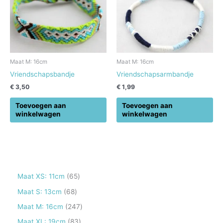
Maat M: 16cm
Maat M: 16cm
Vriendschapsbandje
Vriendschapsarmbandje
€
3,50
€
1,99
Toevoegen aan
Toevoegen aan
winkelwagen
winkelwagen
6
Maat XS: 11cm
65
5
6
Maat S: 13cm
68
p
8
2
Maat M: 16cm
247
r
p
4
8
Maat XL: 19cm
83