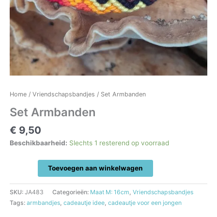
Home
/
Vriendschapsbandjes
/ Set Armbanden
Set Armbanden
€
9,50
Beschikbaarheid:
Slechts 1 resterend op voorraad
Set
Toevoegen aan winkelwagen
Armbanden
aantal
SKU:
JA483
Categorieën:
Maat M: 16cm
,
Vriendschapsbandjes
Tags:
armbandjes
,
cadeautje idee
,
cadeautje voor een jongen