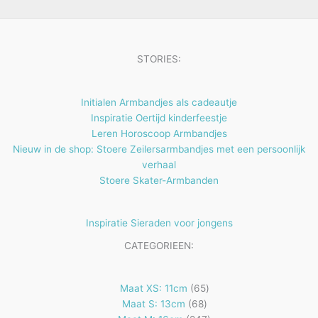
n
e
e
c
u
n
n
t
c
e
t
STORIES:
n
e
n
Initialen Armbandjes als cadeautje
Inspiratie Oertijd kinderfeestje
Leren Horoscoop Armbandjes
Nieuw in de shop: Stoere Zeilersarmbandjes met een persoonlijk
verhaal
Stoere Skater-Armbanden
Inspiratie Sieraden voor jongens
CATEGORIEEN:
65
Maat XS: 11cm
65
68
producten
Maat S: 13cm
68