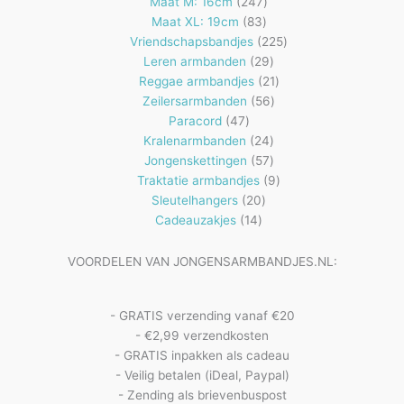
producten
247
Maat M: 16cm
247
83
producten
Maat XL: 19cm
83
producten
225
Vriendschapsbandjes
225
29
producten
Leren armbanden
29
producten
21
Reggae armbandjes
21
56
producten
Zeilersarmbanden
56
47
producten
Paracord
47
producten
24
Kralenarmbanden
24
57
producten
Jongenskettingen
57
producten
9
Traktatie armbandjes
9
20
producten
Sleutelhangers
20
14
producten
Cadeauzakjes
14
producten
VOORDELEN VAN JONGENSARMBANDJES.NL:
- GRATIS verzending vanaf €20
- €2,99 verzendkosten
- GRATIS inpakken als cadeau
- Veilig betalen (iDeal, Paypal)
- Zending als brievenbuspost