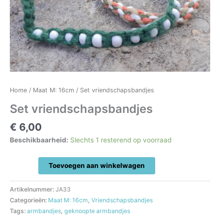
Home
/
Maat M: 16cm
/ Set vriendschapsbandjes
Set vriendschapsbandjes
€
6,00
Beschikbaarheid:
Slechts 1 resterend op voorraad
Set
Toevoegen aan winkelwagen
vriendschapsbandjes
aantal
Artikelnummer:
JA33
Categorieën:
Maat M: 16cm
,
Vriendschapsbandjes
Tags:
armbandjes
,
geknoopte armbandjes