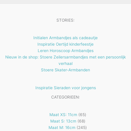
u
n
n
t
c
e
t
STORIES:
n
e
n
Initialen Armbandjes als cadeautje
Inspiratie Oertijd kinderfeestje
Leren Horoscoop Armbandjes
Nieuw in de shop: Stoere Zeilersarmbandjes met een persoonlijk
verhaal
Stoere Skater-Armbanden
Inspiratie Sieraden voor jongens
CATEGORIEEN:
65
Maat XS: 11cm
65
68
producten
Maat S: 13cm
68
producten
245
Maat M: 16cm
245