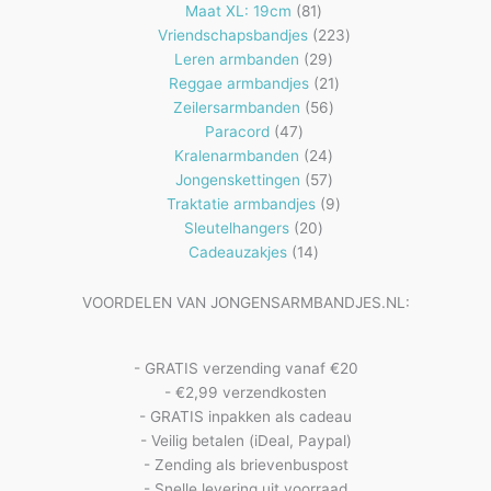
81
producten
Maat XL: 19cm
81
producten
223
Vriendschapsbandjes
223
29
producten
Leren armbanden
29
producten
21
Reggae armbandjes
21
56
producten
Zeilersarmbanden
56
47
producten
Paracord
47
producten
24
Kralenarmbanden
24
57
producten
Jongenskettingen
57
producten
9
Traktatie armbandjes
9
20
producten
Sleutelhangers
20
14
producten
Cadeauzakjes
14
producten
VOORDELEN VAN JONGENSARMBANDJES.NL:
- GRATIS verzending vanaf €20
- €2,99 verzendkosten
- GRATIS inpakken als cadeau
- Veilig betalen (iDeal, Paypal)
- Zending als brievenbuspost
- Snelle levering uit voorraad