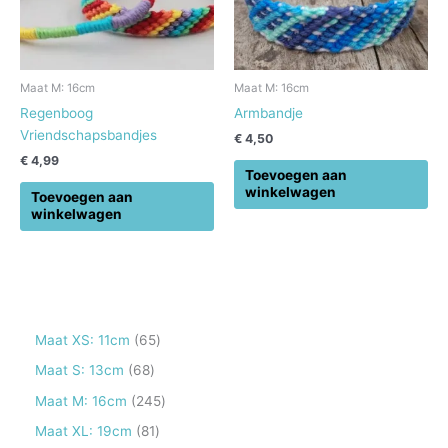
Maat M: 16cm
Maat M: 16cm
Regenboog
Armbandje
Vriendschapsbandjes
€
4,50
€
4,99
Toevoegen aan
winkelwagen
Toevoegen aan
winkelwagen
6
Maat XS: 11cm
65
5
6
Maat S: 13cm
68
p
8
2
Maat M: 16cm
245
r
p
4
8
Maat XL: 19cm
81
o