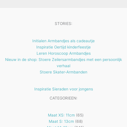
n
e
e
c
u
n
n
t
c
e
t
STORIES:
n
e
n
Initialen Armbandjes als cadeautje
Inspiratie Oertijd kinderfeestje
Leren Horoscoop Armbandjes
Nieuw in de shop: Stoere Zeilersarmbandjes met een persoonlijk
verhaal
Stoere Skater-Armbanden
Inspiratie Sieraden voor jongens
CATEGORIEEN:
65
Maat XS: 11cm
65
68
producten
Maat S: 13cm
68