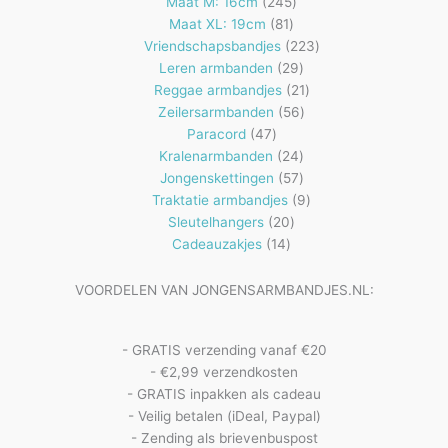
producten
245
Maat M: 16cm
245
81
producten
Maat XL: 19cm
81
producten
223
Vriendschapsbandjes
223
29
producten
Leren armbanden
29
producten
21
Reggae armbandjes
21
56
producten
Zeilersarmbanden
56
47
producten
Paracord
47
producten
24
Kralenarmbanden
24
57
producten
Jongenskettingen
57
producten
9
Traktatie armbandjes
9
20
producten
Sleutelhangers
20
14
producten
Cadeauzakjes
14
producten
VOORDELEN VAN JONGENSARMBANDJES.NL:
- GRATIS verzending vanaf €20
- €2,99 verzendkosten
- GRATIS inpakken als cadeau
- Veilig betalen (iDeal, Paypal)
- Zending als brievenbuspost