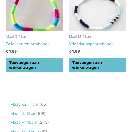
Maat S: 13cm
Maat M: 16cm
Felle kleuren armbandje
Vriendschapsarmbandje
€
1,99
€
1,99
Toevoegen aan
Toevoegen aan
winkelwagen
winkelwagen
6
Maat XS: 11cm
65
5
6
Maat S: 13cm
68
p
8
2
Maat M: 16cm
245
r
p
4
8
Maat XL: 19cm
81