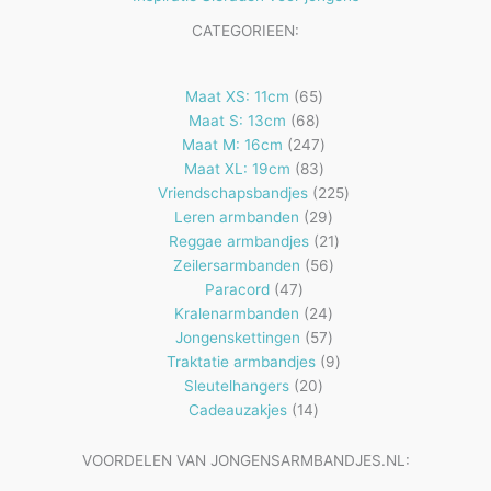
CATEGORIEEN:
65
Maat XS: 11cm
65
68
producten
Maat S: 13cm
68
producten
247
Maat M: 16cm
247
83
producten
Maat XL: 19cm
83
producten
225
Vriendschapsbandjes
225
29
producten
Leren armbanden
29
producten
21
Reggae armbandjes
21
56
producten
Zeilersarmbanden
56
47
producten
Paracord
47
producten
24
Kralenarmbanden
24
57
producten
Jongenskettingen
57
producten
9
Traktatie armbandjes
9
20
producten
Sleutelhangers
20
14
producten
Cadeauzakjes
14
producten
VOORDELEN VAN JONGENSARMBANDJES.NL: