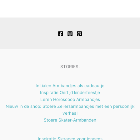
o
n
p
n
4
e
t
c
u
d
d
r
p
n
e
t
c
u
u
o
r
n
e
t
c
c
d
o
n
e
t
t
u
d
n
e
e
c
u
n
n
t
c
e
t
STORIES:
n
e
n
Initialen Armbandjes als cadeautje
Inspiratie Oertijd kinderfeestje
Leren Horoscoop Armbandjes
Nieuw in de shop: Stoere Zeilersarmbandjes met een persoonlijk
verhaal
Stoere Skater-Armbanden
Inspiratie Sieraden voor jongens