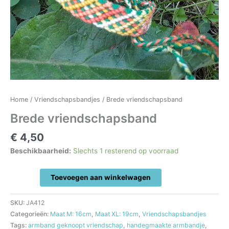
Home
/
Vriendschapsbandjes
/ Brede vriendschapsband
Brede vriendschapsband
€
4,50
Beschikbaarheid:
Slechts 1 resterend op voorraad
Brede
Toevoegen aan winkelwagen
vriendschapsband
aantal
SKU:
JA412
Categorieën:
Maat M: 16cm
,
Maat XL: 19cm
,
Vriendschapsbandjes
Tags:
armband geknoopt vriendschap
,
handegmaakte armbandje
,