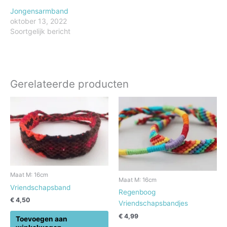
Jongensarmband
oktober 13, 2022
Soortgelijk bericht
Gerelateerde producten
Maat M: 16cm
Maat M: 16cm
Vriendschapsband
Regenboog
€
4,50
Vriendschapsbandjes
€
4,99
Toevoegen aan