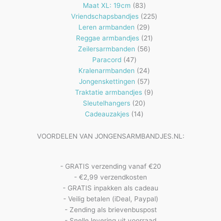
83
producten
Maat XL: 19cm
83
producten
225
Vriendschapsbandjes
225
29
producten
Leren armbanden
29
producten
21
Reggae armbandjes
21
56
producten
Zeilersarmbanden
56
47
producten
Paracord
47
producten
24
Kralenarmbanden
24
57
producten
Jongenskettingen
57
producten
9
Traktatie armbandjes
9
20
producten
Sleutelhangers
20
14
producten
Cadeauzakjes
14
producten
VOORDELEN VAN JONGENSARMBANDJES.NL:
- GRATIS verzending vanaf €20
- €2,99 verzendkosten
- GRATIS inpakken als cadeau
- Veilig betalen (iDeal, Paypal)
- Zending als brievenbuspost
- Snelle levering uit voorraad