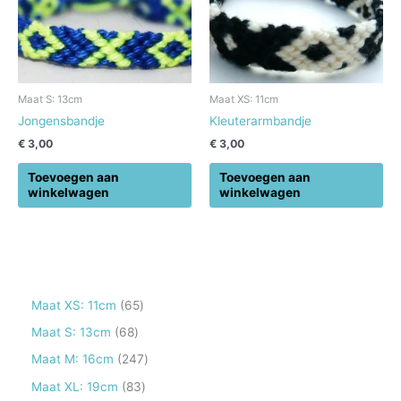
Maat S: 13cm
Maat XS: 11cm
Jongensbandje
Kleuterarmbandje
€
3,00
€
3,00
Toevoegen aan
Toevoegen aan
winkelwagen
winkelwagen
6
Maat XS: 11cm
65
5
6
Maat S: 13cm
68
p
8
2
Maat M: 16cm
247
r
p
4
8
Maat XL: 19cm
83
o