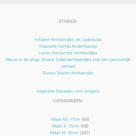
u
n
n
t
c
e
t
STORIES:
n
e
n
Initialen Armbandjes als cadeautje
Inspiratie Oertijd kinderfeestje
Leren Horoscoop Armbandjes
Nieuw in de shop: Stoere Zeilersarmbandjes met een persoonlijk
verhaal
Stoere Skater-Armbanden
Inspiratie Sieraden voor jongens
CATEGORIEEN:
65
Maat XS: 11cm
65
68
producten
Maat S: 13cm
68
producten
247
Maat M: 16cm
247