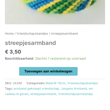
Home
/
Vriendschapsbandjes
/ streepjesarmband
streepjesarmband
€
3,50
Beschikbaarheid:
Slechts 1 resterend op voorraad
streepjesarmband
Toevoegen aan winkelwagen
aantal
SKU:
JA396
Categorieën:
Maat M: 16cm
,
Vriendschapsbandjes
Tags:
armband geknoopt vriendschap
,
Jongens Armband
,
om
cadeau te geven
,
streepjesarmband
,
Vriendschapsarmbandje