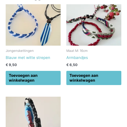
Jongenskettingen
Maat M: 16cm
Blauw met witte strepen
Armbandjes
€
9,50
€
6,50
Toevoegen aan
Toevoegen aan
winkelwagen
winkelwagen