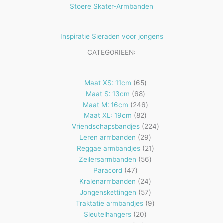
Stoere Skater-Armbanden
Inspiratie Sieraden voor jongens
CATEGORIEEN:
65
Maat XS: 11cm
65
68
producten
Maat S: 13cm
68
producten
246
Maat M: 16cm
246
82
producten
Maat XL: 19cm
82
producten
224
Vriendschapsbandjes
224
29
producten
Leren armbanden
29
producten
21
Reggae armbandjes
21
56
producten
Zeilersarmbanden
56
47
producten
Paracord
47
producten
24
Kralenarmbanden
24
57
producten
Jongenskettingen
57
producten
9
Traktatie armbandjes
9
20
producten
Sleutelhangers
20