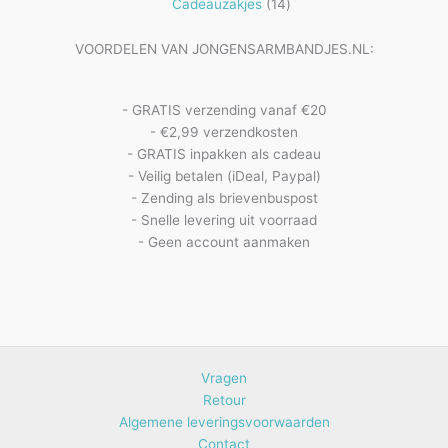
14
producten
Cadeauzakjes
14
producten
VOORDELEN VAN JONGENSARMBANDJES.NL:
- GRATIS verzending vanaf €20
- €2,99 verzendkosten
- GRATIS inpakken als cadeau
- Veilig betalen (iDeal, Paypal)
- Zending als brievenbuspost
- Snelle levering uit voorraad
- Geen account aanmaken
Vragen
Retour
Algemene leveringsvoorwaarden
Contact