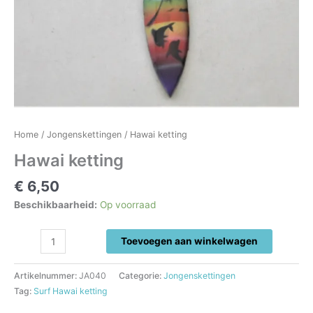
Home
/
Jongenskettingen
/ Hawai ketting
Hawai ketting
€
6,50
Beschikbaarheid:
Op voorraad
Hawai
Toevoegen aan winkelwagen
ketting
aantal
Artikelnummer:
JA040
Categorie:
Jongenskettingen
Tag:
Surf Hawai ketting