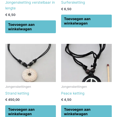
Jongensketting verstelbaar in
Surfersketting
lengte
€
6,50
€
6,50
Toevoegen aan
winkelwagen
Toevoegen aan
winkelwagen
Jongenskettingen
Jongenskettingen
Strand ketting
Peace ketting
€
450,00
€
4,50
Toevoegen aan
Toevoegen aan
winkelwagen
winkelwagen