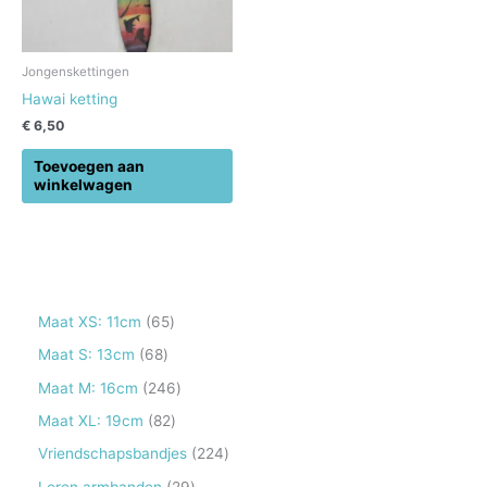
Jongenskettingen
Hawai ketting
€
6,50
Toevoegen aan
winkelwagen
6
Maat XS: 11cm
65
5
6
Maat S: 13cm
68
p
8
2
Maat M: 16cm
246
r
p
4
8
Maat XL: 19cm
82
o
r
6
2
2
Vriendschapsbandjes
224
d
o
p
p
2
2
Leren armbanden
29