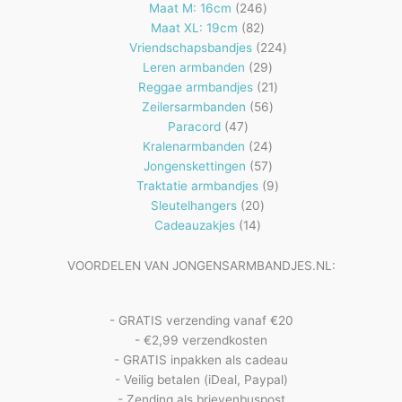
producten
246
Maat M: 16cm
246
82
producten
Maat XL: 19cm
82
producten
224
Vriendschapsbandjes
224
29
producten
Leren armbanden
29
producten
21
Reggae armbandjes
21
56
producten
Zeilersarmbanden
56
47
producten
Paracord
47
producten
24
Kralenarmbanden
24
57
producten
Jongenskettingen
57
producten
9
Traktatie armbandjes
9
20
producten
Sleutelhangers
20
14
producten
Cadeauzakjes
14
producten
VOORDELEN VAN JONGENSARMBANDJES.NL:
- GRATIS verzending vanaf €20
- €2,99 verzendkosten
- GRATIS inpakken als cadeau
- Veilig betalen (iDeal, Paypal)
- Zending als brievenbuspost