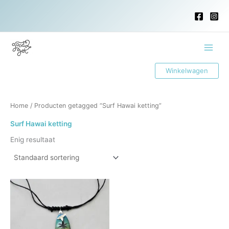
Ga
naar
de
inhoud
Main
Winkelwagen
Menu
Home
/ Producten getagged “Surf Hawai ketting”
Surf Hawai ketting
Enig resultaat