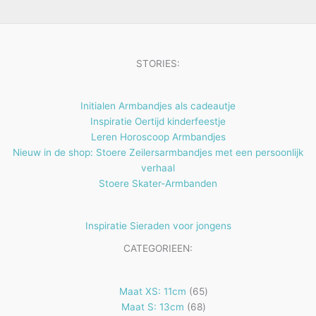
e
t
n
e
n
STORIES:
Initialen Armbandjes als cadeautje
Inspiratie Oertijd kinderfeestje
Leren Horoscoop Armbandjes
Nieuw in de shop: Stoere Zeilersarmbandjes met een persoonlijk
verhaal
Stoere Skater-Armbanden
Inspiratie Sieraden voor jongens
CATEGORIEEN:
65
Maat XS: 11cm
65
68
producten
Maat S: 13cm
68