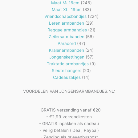
producten
246
Maat M: 16cm
246
83
producten
Maat XL: 19cm
83
producten
224
Vriendschapsbandjes
224
29
producten
Leren armbanden
29
producten
21
Reggae armbandjes
21
56
producten
Zeilersarmbanden
56
47
producten
Paracord
47
producten
24
Kralenarmbanden
24
57
producten
Jongenskettingen
57
producten
9
Traktatie armbandjes
9
20
producten
Sleutelhangers
20
14
producten
Cadeauzakjes
14
producten
VOORDELEN VAN JONGENSARMBANDJES.NL:
- GRATIS verzending vanaf €20
- €2,99 verzendkosten
- GRATIS inpakken als cadeau
- Veilig betalen (iDeal, Paypal)
- Zending als brievenbuspost