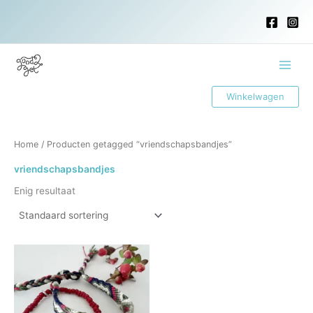
Ga
naar
de
inhoud
Main
Winkelwagen
Menu
Home
/ Producten getagged “vriendschapsbandjes”
vriendschapsbandjes
Enig resultaat