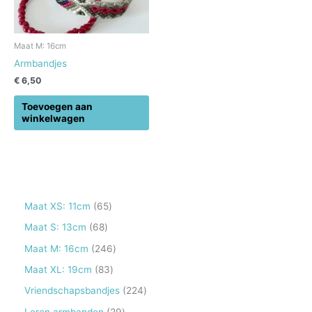
Maat M: 16cm
Armbandjes
€
6,50
Toevoegen aan
winkelwagen
6
Maat XS: 11cm
65
5
6
Maat S: 13cm
68
p
8
2
Maat M: 16cm
246
r
p
4
8
Maat XL: 19cm
83
o
r
6
3
2
Vriendschapsbandjes
224
d
o
p
p
2
2
Leren armbanden
29