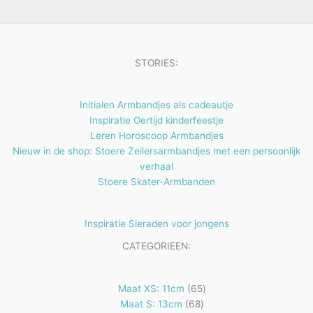
e
t
n
e
n
STORIES:
Initialen Armbandjes als cadeautje
Inspiratie Oertijd kinderfeestje
Leren Horoscoop Armbandjes
Nieuw in de shop: Stoere Zeilersarmbandjes met een persoonlijk
verhaal
Stoere Skater-Armbanden
Inspiratie Sieraden voor jongens
CATEGORIEEN:
65
Maat XS: 11cm
65
68
producten
Maat S: 13cm
68