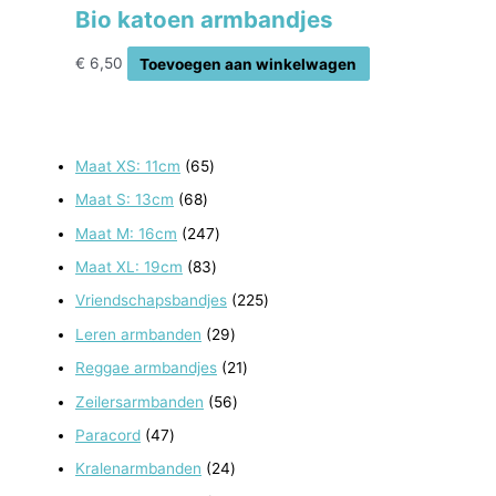
Bio katoen armbandjes
€
6,50
Toevoegen aan winkelwagen
6
Maat XS: 11cm
65
5
6
Maat S: 13cm
68
p
8
2
Maat M: 16cm
247
r
p
4
8
Maat XL: 19cm
83
o
r
7
3
2
Vriendschapsbandjes
225
d
o
p
p
2
2
Leren armbanden
29
u
d
r
r
5
9
2
Reggae armbandjes
21
c
u
o
o
p
p
1
5
Zeilersarmbanden
56
t
c
d
d
r
r
p
6
e
4
Paracord
47
t
u
u
o
o
r
p
n
7
e
2
Kralenarmbanden
24
c
c
d
d
o
r
p