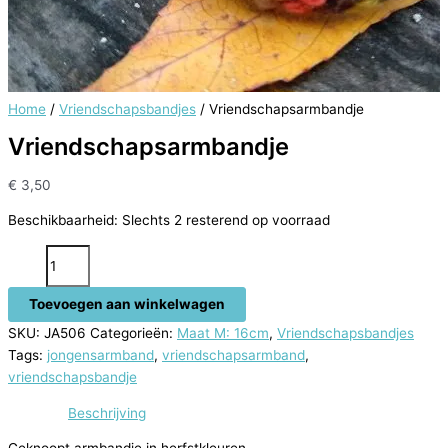
Home
/
Vriendschapsbandjes
/ Vriendschapsarmbandje
Vriendschapsarmbandje
€
3,50
Beschikbaarheid:
Slechts 2 resterend op voorraad
Vriendschapsarmbandje
aantal
Toevoegen aan winkelwagen
SKU:
JA506
Categorieën:
Maat M: 16cm
,
Vriendschapsbandjes
Tags:
jongensarmband
,
vriendschapsarmband
,
vriendschapsbandje
Beschrijving