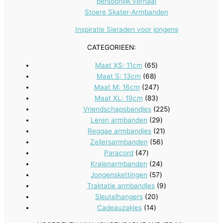
persoonlijk verhaal
Stoere Skater-Armbanden
Inspiratie Sieraden voor jongens
CATEGORIEEN:
65
Maat XS: 11cm
65
68
producten
Maat S: 13cm
68
producten
247
Maat M: 16cm
247
83
producten
Maat XL: 19cm
83
producten
225
Vriendschapsbandjes
225
29
producten
Leren armbanden
29
producten
21
Reggae armbandjes
21
56
producten
Zeilersarmbanden
56
47
producten
Paracord
47
producten
24
Kralenarmbanden
24
57
producten
Jongenskettingen
57
producten
9
Traktatie armbandjes
9
20
producten
Sleutelhangers
20
14
producten
Cadeauzakjes
14
producten