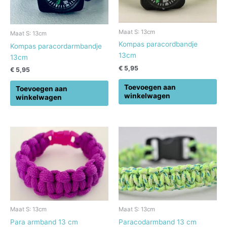
Maat S: 13cm
Maat S: 13cm
Kompas paracordbandje
Kompas paracordarmbandje
13cm
13cm
€
5,95
€
5,95
Toevoegen aan
Toevoegen aan
winkelwagen
winkelwagen
Maat S: 13cm
Maat S: 13cm
Para armband 13 cm
Paracodarmband 13 cm