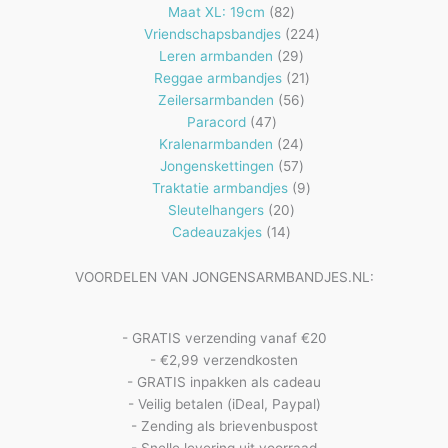
82
producten
Maat XL: 19cm
82
producten
224
Vriendschapsbandjes
224
29
producten
Leren armbanden
29
producten
21
Reggae armbandjes
21
56
producten
Zeilersarmbanden
56
47
producten
Paracord
47
producten
24
Kralenarmbanden
24
57
producten
Jongenskettingen
57
producten
9
Traktatie armbandjes
9
20
producten
Sleutelhangers
20
14
producten
Cadeauzakjes
14
producten
VOORDELEN VAN JONGENSARMBANDJES.NL:
- GRATIS verzending vanaf €20
- €2,99 verzendkosten
- GRATIS inpakken als cadeau
- Veilig betalen (iDeal, Paypal)
- Zending als brievenbuspost
- Snelle levering uit voorraad