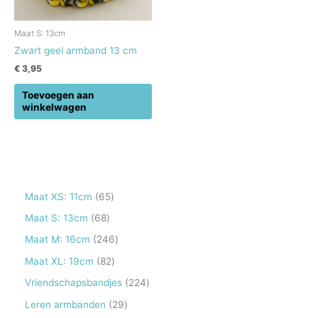
Maat S: 13cm
Zwart geel armband 13 cm
€
3,95
Toevoegen aan
winkelwagen
6
Maat XS: 11cm
65
5
6
Maat S: 13cm
68
p
8
2
Maat M: 16cm
246
r
p
4
8
Maat XL: 19cm
82
o
r
6
2
2
Vriendschapsbandjes
224
d
o
p
p
2
2
Leren armbanden
29
u
d
r
r