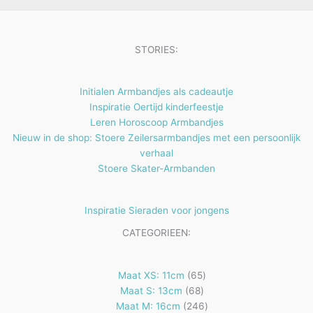
n
e
n
STORIES:
Initialen Armbandjes als cadeautje
Inspiratie Oertijd kinderfeestje
Leren Horoscoop Armbandjes
Nieuw in de shop: Stoere Zeilersarmbandjes met een persoonlijk
verhaal
Stoere Skater-Armbanden
Inspiratie Sieraden voor jongens
CATEGORIEEN:
65
Maat XS: 11cm
65
68
producten
Maat S: 13cm
68
producten
246
Maat M: 16cm
246