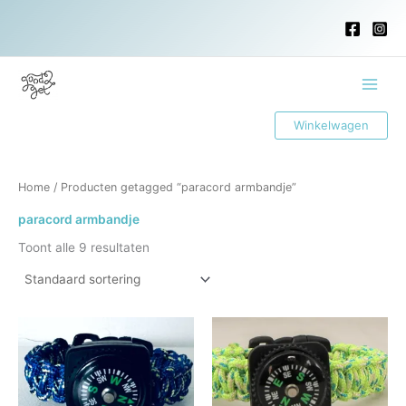
Ga
naar
de
inhoud
Main
Winkelwagen
Menu
Home
/ Producten getagged “paracord armbandje”
paracord armbandje
Toont alle 9 resultaten