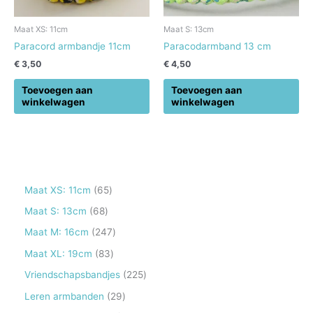
Maat XS: 11cm
Maat S: 13cm
Paracord armbandje 11cm
Paracodarmband 13 cm
€
3,50
€
4,50
Toevoegen aan
Toevoegen aan
winkelwagen
winkelwagen
6
Maat XS: 11cm
65
5
6
Maat S: 13cm
68
p
8
2
Maat M: 16cm
247
r
p
4
8
Maat XL: 19cm
83
o
r
7
3
2
Vriendschapsbandjes
225
d
o
p
p
2
2
Leren armbanden
29
u
d
r
r
5