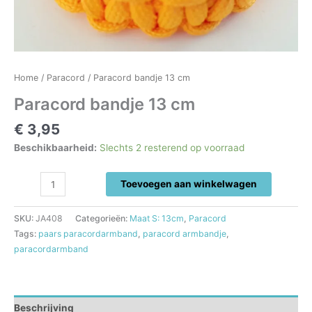
Home
/
Paracord
/ Paracord bandje 13 cm
Paracord bandje 13 cm
€
3,95
Beschikbaarheid:
Slechts 2 resterend op voorraad
Paracord
Toevoegen aan winkelwagen
bandje
13
SKU:
JA408
Categorieën:
Maat S: 13cm
,
Paracord
cm
Tags:
paars paracordarmband
,
paracord armbandje
,
aantal
paracordarmband
Beschrijving