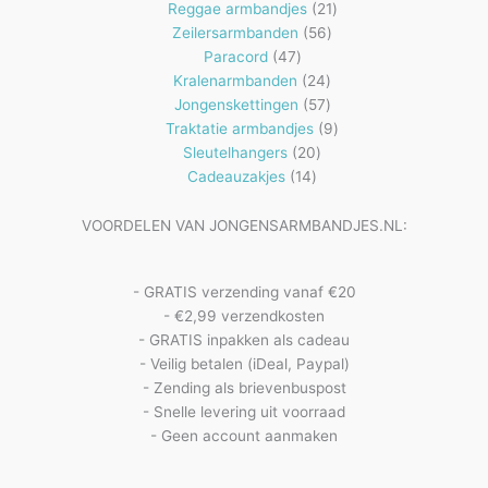
producten
21
Reggae armbandjes
21
56
producten
Zeilersarmbanden
56
47
producten
Paracord
47
producten
24
Kralenarmbanden
24
57
producten
Jongenskettingen
57
producten
9
Traktatie armbandjes
9
20
producten
Sleutelhangers
20
14
producten
Cadeauzakjes
14
producten
VOORDELEN VAN JONGENSARMBANDJES.NL:
- GRATIS verzending vanaf €20
- €2,99 verzendkosten
- GRATIS inpakken als cadeau
- Veilig betalen (iDeal, Paypal)
- Zending als brievenbuspost
- Snelle levering uit voorraad
- Geen account aanmaken