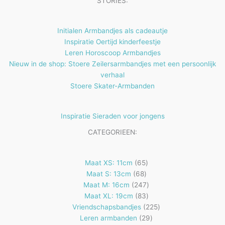
STORIES:
n
e
n
Initialen Armbandjes als cadeautje
Inspiratie Oertijd kinderfeestje
Leren Horoscoop Armbandjes
Nieuw in de shop: Stoere Zeilersarmbandjes met een persoonlijk
verhaal
Stoere Skater-Armbanden
Inspiratie Sieraden voor jongens
CATEGORIEEN:
65
Maat XS: 11cm
65
68
producten
Maat S: 13cm
68
producten
247
Maat M: 16cm
247
83
producten
Maat XL: 19cm
83
producten
225
Vriendschapsbandjes
225
29
producten
Leren armbanden
29