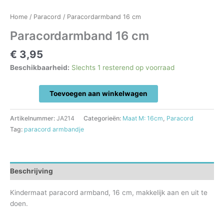
Home
/
Paracord
/ Paracordarmband 16 cm
Paracordarmband 16 cm
€
3,95
Beschikbaarheid:
Slechts 1 resterend op voorraad
Paracordarmband
Toevoegen aan winkelwagen
16
cm
Artikelnummer:
JA214
Categorieën:
Maat M: 16cm
,
Paracord
aantal
Tag:
paracord armbandje
Beschrijving
Kindermaat paracord armband, 16 cm, makkelijk aan en uit te
doen.