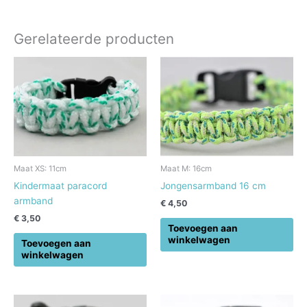
Gerelateerde producten
Maat XS: 11cm
Maat M: 16cm
Kindermaat paracord
Jongensarmband 16 cm
armband
€
4,50
€
3,50
Toevoegen aan
winkelwagen
Toevoegen aan
winkelwagen