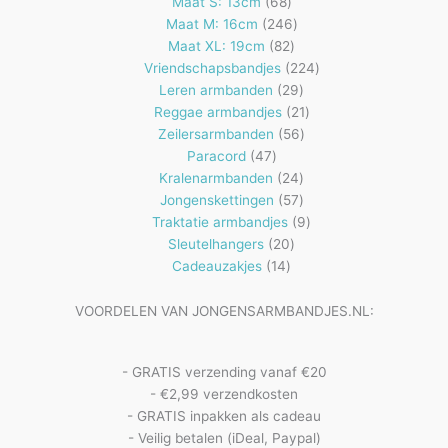
68
producten
Maat S: 13cm
68
producten
246
Maat M: 16cm
246
82
producten
Maat XL: 19cm
82
producten
224
Vriendschapsbandjes
224
29
producten
Leren armbanden
29
producten
21
Reggae armbandjes
21
56
producten
Zeilersarmbanden
56
47
producten
Paracord
47
producten
24
Kralenarmbanden
24
57
producten
Jongenskettingen
57
producten
9
Traktatie armbandjes
9
20
producten
Sleutelhangers
20
14
producten
Cadeauzakjes
14
producten
VOORDELEN VAN JONGENSARMBANDJES.NL:
- GRATIS verzending vanaf €20
- €2,99 verzendkosten
- GRATIS inpakken als cadeau
- Veilig betalen (iDeal, Paypal)