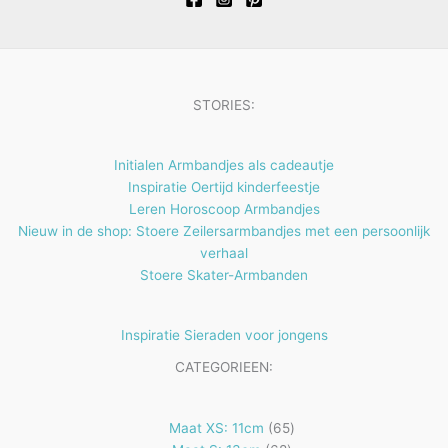
t
u
d
n
e
e
c
u
n
n
t
c
e
t
STORIES:
n
e
n
Initialen Armbandjes als cadeautje
Inspiratie Oertijd kinderfeestje
Leren Horoscoop Armbandjes
Nieuw in de shop: Stoere Zeilersarmbandjes met een persoonlijk
verhaal
Stoere Skater-Armbanden
Inspiratie Sieraden voor jongens
CATEGORIEEN:
65
Maat XS: 11cm
65