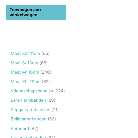
Toevoegen aan
winkelwagen
6
Maat XS: 11cm
65
5
6
Maat S: 13cm
68
p
8
2
Maat M: 16cm
246
r
p
4
8
Maat XL: 19cm
82
o
r
6
2
2
Vriendschapsbandjes
224
d
o
p
p
2
2
Leren armbanden
29
u
d
r
r
4
9
2
Reggae armbandjes
21
c
u
o
o
p
p
1
5
Zeilersarmbanden
56
t
c
d
d
r
r
p
6
e
4
Paracord
47
t
u
u
o
o
r
p
n
7
e
2
Kralenarmbanden
24