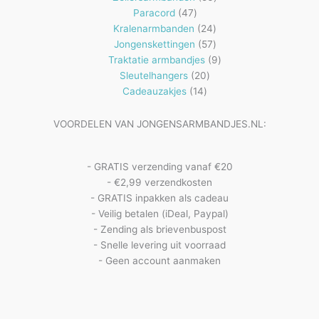
47
producten
Paracord
47
producten
24
Kralenarmbanden
24
57
producten
Jongenskettingen
57
producten
9
Traktatie armbandjes
9
20
producten
Sleutelhangers
20
14
producten
Cadeauzakjes
14
producten
VOORDELEN VAN JONGENSARMBANDJES.NL:
- GRATIS verzending vanaf €20
- €2,99 verzendkosten
- GRATIS inpakken als cadeau
- Veilig betalen (iDeal, Paypal)
- Zending als brievenbuspost
- Snelle levering uit voorraad
- Geen account aanmaken