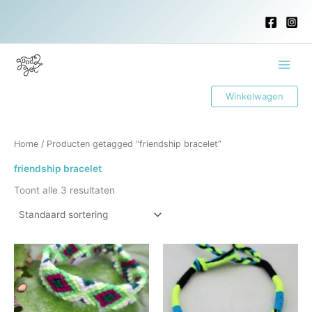
Ga
naar
de
inhoud
Main
Winkelwagen
Menu
Home
/ Producten getagged “friendship bracelet”
friendship bracelet
Toont alle 3 resultaten