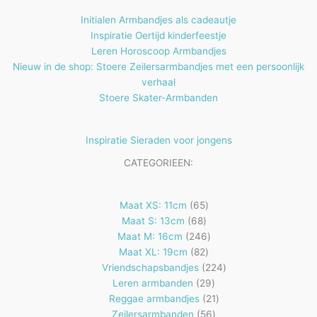
Initialen Armbandjes als cadeautje
Inspiratie Oertijd kinderfeestje
Leren Horoscoop Armbandjes
Nieuw in de shop: Stoere Zeilersarmbandjes met een persoonlijk
verhaal
Stoere Skater-Armbanden
Inspiratie Sieraden voor jongens
CATEGORIEEN:
65
Maat XS: 11cm
65
68
producten
Maat S: 13cm
68
producten
246
Maat M: 16cm
246
82
producten
Maat XL: 19cm
82
producten
224
Vriendschapsbandjes
224
29
producten
Leren armbanden
29
producten
21
Reggae armbandjes
21
56
producten
Zeilersarmbanden
56