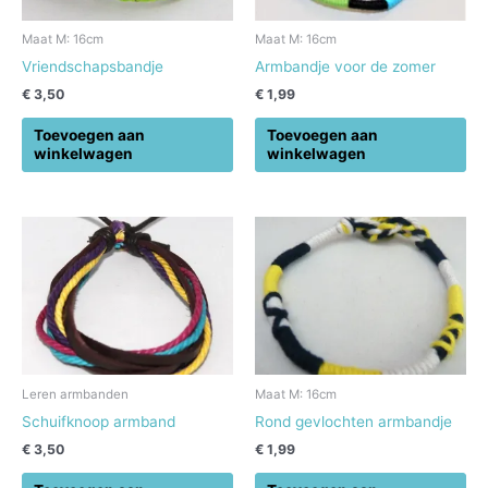
Maat M: 16cm
Maat M: 16cm
Vriendschapsbandje
Armbandje voor de zomer
€
3,50
€
1,99
Toevoegen aan
Toevoegen aan
winkelwagen
winkelwagen
Leren armbanden
Maat M: 16cm
Schuifknoop armband
Rond gevlochten armbandje
€
3,50
€
1,99