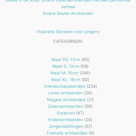
verhaal
Stoere Skater-Armbanden
Inspiratie Sieraden voor jongens
CATEGORIEEN:
65
Maat XS: 11cm
65
68
producten
Maat S: 13cm
68
producten
246
Maat M: 16cm
246
82
producten
Maat XL: 19cm
82
producten
224
Vriendschapsbandjes
224
29
producten
Leren armbanden
29
producten
21
Reggae armbandjes
21
56
producten
Zeilersarmbanden
56
47
producten
Paracord
47
producten
24
Kralenarmbanden
24
57
producten
Jongenskettingen
57
producten
9
Traktatie armbandjes
9