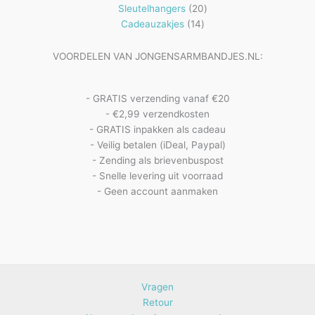
20
producten
Sleutelhangers
20
14
producten
Cadeauzakjes
14
producten
VOORDELEN VAN JONGENSARMBANDJES.NL:
- GRATIS verzending vanaf €20
- €2,99 verzendkosten
- GRATIS inpakken als cadeau
- Veilig betalen (iDeal, Paypal)
- Zending als brievenbuspost
- Snelle levering uit voorraad
- Geen account aanmaken
Vragen
Retour