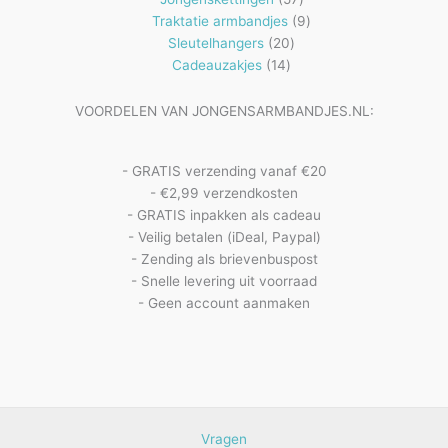
producten
9
Traktatie armbandjes
9
20
producten
Sleutelhangers
20
14
producten
Cadeauzakjes
14
producten
VOORDELEN VAN JONGENSARMBANDJES.NL:
- GRATIS verzending vanaf €20
- €2,99 verzendkosten
- GRATIS inpakken als cadeau
- Veilig betalen (iDeal, Paypal)
- Zending als brievenbuspost
- Snelle levering uit voorraad
- Geen account aanmaken
Vragen