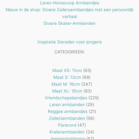
Leren Horoscoop Armbandjes
Nieuw in de shop: Stoere Zeilersarmbandjes met een persoonlijk
verhaal
Stoere Skater-Armbanden
Inspiratie Sieraden voor jongens
CATEGORIEEN:
65
Maat XS: 11cm
65
68
producten
Maat S: 13cm
68
producten
247
Maat M: 16cm
247
83
producten
Maat XL: 19cm
83
producten
225
Vriendschapsbandjes
225
29
producten
Leren armbanden
29
producten
21
Reggae armbandjes
21
56
producten
Zeilersarmbanden
56
47
producten
Paracord
47
producten
24
Kralenarmbanden
24
57
producten
Jongenskettingen
57