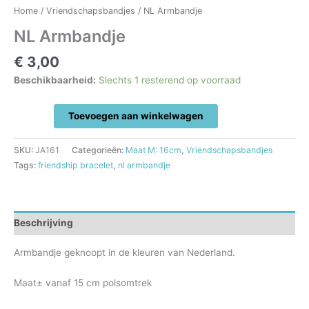
Home
/
Vriendschapsbandjes
/ NL Armbandje
NL Armbandje
€
3,00
Beschikbaarheid:
Slechts 1 resterend op voorraad
NL
Toevoegen aan winkelwagen
Armbandje
aantal
SKU:
JA161
Categorieën:
Maat M: 16cm
,
Vriendschapsbandjes
Tags:
friendship bracelet
,
nl armbandje
Beschrijving
Armbandje geknoopt in de kleuren van Nederland.
Maat± vanaf 15 cm polsomtrek