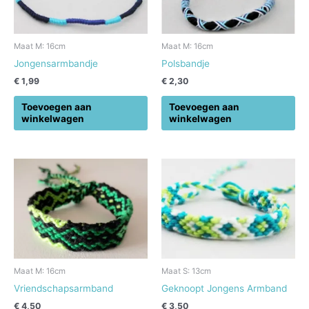
Maat M: 16cm
Maat M: 16cm
Jongensarmbandje
Polsbandje
€
1,99
€
2,30
Toevoegen aan
Toevoegen aan
winkelwagen
winkelwagen
Maat M: 16cm
Maat S: 13cm
Vriendschapsarmband
Geknoopt Jongens Armband
€
4,50
€
3,50