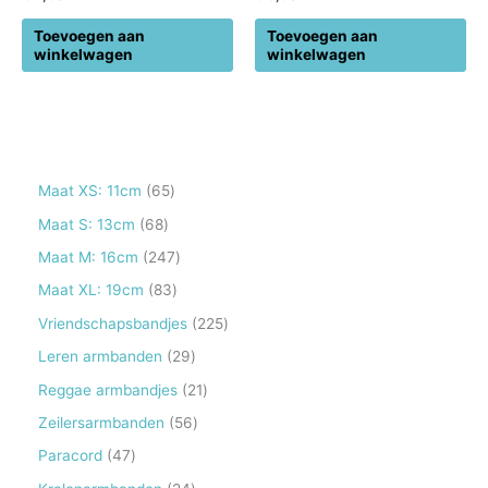
Toevoegen aan
Toevoegen aan
winkelwagen
winkelwagen
6
Maat XS: 11cm
65
5
6
Maat S: 13cm
68
p
8
2
Maat M: 16cm
247
r
p
4
8
Maat XL: 19cm
83
o
r
7
3
2
Vriendschapsbandjes
225
d
o
p
p
2
2
Leren armbanden
29
u
d
r
r
5
9
2
Reggae armbandjes
21
c
u
o
o
p
p
1
5
Zeilersarmbanden
56
t
c
d
d
r
r
p
6
e
4
Paracord
47
t
u
u
o
o
r
p
n
7
e
2