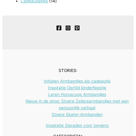
e
1
Cadeauzakjes
14
t
c
u
d
o
o
n
p
n
4
e
t
c
u
d
d
r
p
n
e
t
c
u
u
o
r
n
e
t
c
c
d
o
n
e
t
t
u
d
n
e
e
c
u
n
n
t
c
e
t
STORIES:
n
e
Initialen Armbandjes als cadeautje
n
Inspiratie Oertijd kinderfeestje
Leren Horoscoop Armbandjes
Nieuw in de shop: Stoere Zeilersarmbandjes met een
persoonlijk verhaal
Stoere Skater-Armbanden
Inspiratie Sieraden voor jongens