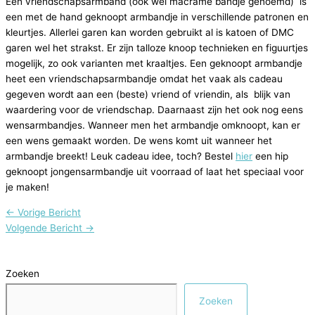
Een vriendschapsarmband (ook wel macramé bandje genoemd) is
een met de hand geknoopt armbandje in verschillende patronen en
kleurtjes. Allerlei garen kan worden gebruikt al is katoen of DMC
garen wel het strakst. Er zijn talloze knoop technieken en figuurtjes
mogelijk, zo ook varianten met kraaltjes. Een geknoopt armbandje
heet een vriendschapsarmbandje omdat het vaak als cadeau
gegeven wordt aan een (beste) vriend of vriendin, als blijk van
waardering voor de vriendschap. Daarnaast zijn het ook nog eens
wensarmbandjes. Wanneer men het armbandje omknoopt, kan er
een wens gemaakt worden. De wens komt uit wanneer het
armbandje breekt! Leuk cadeau idee, toch? Bestel
hier
een hip
geknoopt jongensarmbandje uit voorraad of laat het speciaal voor
je maken!
←
Vorige Bericht
Volgende Bericht
→
Zoeken
Zoeken