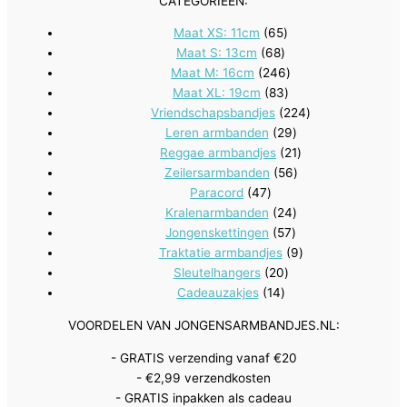
CATEGORIEEN:
65
Maat XS: 11cm
65
68
producten
Maat S: 13cm
68
producten
246
Maat M: 16cm
246
83
producten
Maat XL: 19cm
83
producten
224
Vriendschapsbandjes
224
29
producten
Leren armbanden
29
producten
21
Reggae armbandjes
21
56
producten
Zeilersarmbanden
56
47
producten
Paracord
47
producten
24
Kralenarmbanden
24
57
producten
Jongenskettingen
57
producten
9
Traktatie armbandjes
9
20
producten
Sleutelhangers
20
14
producten
Cadeauzakjes
14
producten
VOORDELEN VAN JONGENSARMBANDJES.NL:
- GRATIS verzending vanaf €20
- €2,99 verzendkosten
- GRATIS inpakken als cadeau