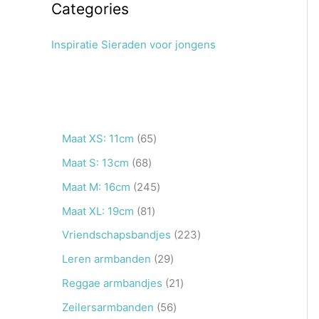
Categories
Inspiratie Sieraden voor jongens
6
Maat XS: 11cm
65
5
6
Maat S: 13cm
68
p
8
2
Maat M: 16cm
245
r
p
4
8
Maat XL: 19cm
81
o
r
5
1
2
Vriendschapsbandjes
223
d
o
p
p
2
2
Leren armbanden
29
u
d
r
r
3
9
2
Reggae armbandjes
21
c
u
o
o
p
p
1
5
Zeilersarmbanden
56
t
c
d
d