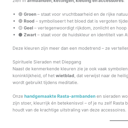
zien in
armbanden, kettingen, kleding en accessoires
:
🟢
Groen
– staat voor vruchtbaarheid en de rijke natuu
🔴
Rood
– symboliseert het bloed dat is vergoten tijd
🟡
Geel
– vertegenwoordigt rijkdom, zonlicht en hoop
⚫
Zwart
– staat voor de huidskleur en identiteit van
Deze kleuren zijn meer dan een modetrend – ze vertellen
Spirituele Sieraden met Diepgang
Naast de kenmerkende kleuren zie je ook vaak symbolen
koninklijkheid, of het
wietblad
, dat verwijst naar de heil
wordt gebruikt tijdens meditatie.
Onze
handgemaakte Rasta-armbanden
en sieraden wor
zijn stoer, kleurrijk én betekenisvol – of je nu zelf Rasta
houdt van de krachtige uitstraling van deze accessoires.