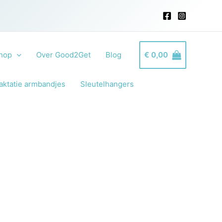
hop
Over Good2Get
Blog
€
0,00
aktatie armbandjes
Sleutelhangers