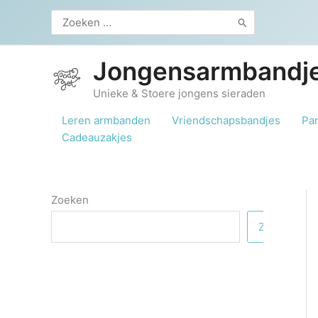
Ga
Zoeken
naar
naar:
de
inhoud
Jongensarmbandje
Unieke & Stoere jongens sieraden
Leren armbanden
Vriendschapsbandjes
Pa
Cadeauzakjes
Zoeken
Zoeken