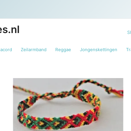
s.nl
S
racord
Zeilarmband
Reggae
Jongenskettingen
Tr