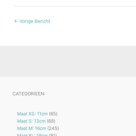
←
Vorige Bericht
CATEGORIEEN:
65
Maat XS: 11cm
65
68
producten
Maat S: 13cm
68
producten
245
Maat M: 16cm
245
81
producten
Maat XL: 19cm
81