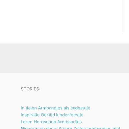
STORIES:
Initialen Armbandjes als cadeautje
Inspiratie Oertijd kinderfeestje
Leren Horoscoop Armbandjes
Nieuw in de shop: Stoere Zeilersarmbandjes met