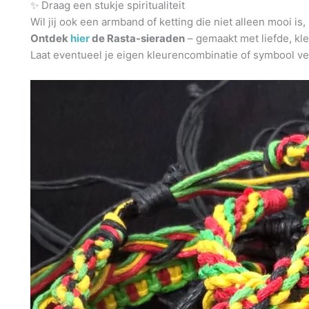
✨ Draag een stukje spiritualiteit
Wil jij ook een armband of ketting die niet alleen mooi is
Ontdek
hier
de Rasta-sieraden
– gemaakt met liefde, kle
Laat eventueel je eigen kleurencombinatie of symbool ve