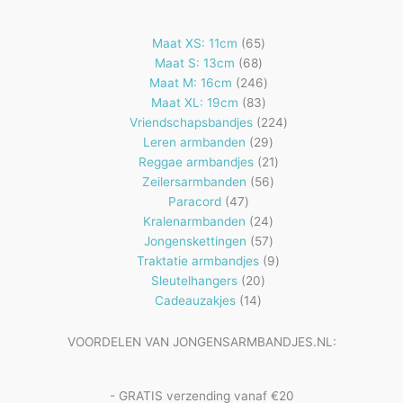
65
Maat XS: 11cm
65
68
producten
Maat S: 13cm
68
producten
246
Maat M: 16cm
246
83
producten
Maat XL: 19cm
83
producten
224
Vriendschapsbandjes
224
29
producten
Leren armbanden
29
producten
21
Reggae armbandjes
21
56
producten
Zeilersarmbanden
56
47
producten
Paracord
47
producten
24
Kralenarmbanden
24
57
producten
Jongenskettingen
57
producten
9
Traktatie armbandjes
9
20
producten
Sleutelhangers
20
14
producten
Cadeauzakjes
14
producten
VOORDELEN VAN JONGENSARMBANDJES.NL:
- GRATIS verzending vanaf €20