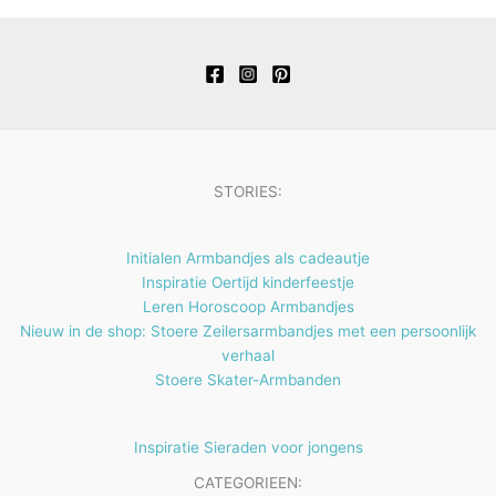
t
c
u
d
d
r
p
n
e
t
c
u
u
o
r
n
e
t
c
c
d
o
n
e
t
t
u
d
n
e
e
c
u
n
n
t
c
STORIES:
e
t
n
e
Initialen Armbandjes als cadeautje
n
Inspiratie Oertijd kinderfeestje
Leren Horoscoop Armbandjes
Nieuw in de shop: Stoere Zeilersarmbandjes met een persoonlijk
verhaal
Stoere Skater-Armbanden
Inspiratie Sieraden voor jongens
CATEGORIEEN: