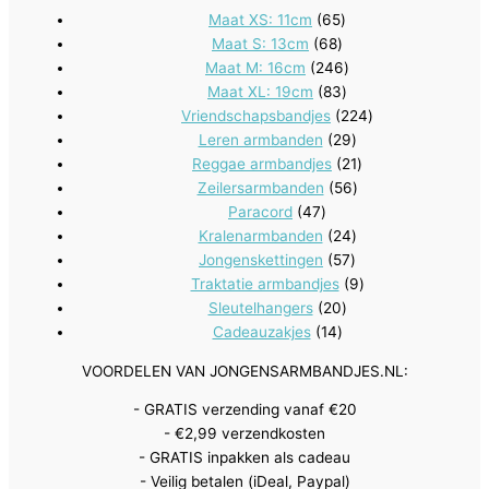
65
Maat XS: 11cm
65
68
producten
Maat S: 13cm
68
producten
246
Maat M: 16cm
246
83
producten
Maat XL: 19cm
83
producten
224
Vriendschapsbandjes
224
29
producten
Leren armbanden
29
producten
21
Reggae armbandjes
21
56
producten
Zeilersarmbanden
56
47
producten
Paracord
47
producten
24
Kralenarmbanden
24
57
producten
Jongenskettingen
57
producten
9
Traktatie armbandjes
9
20
producten
Sleutelhangers
20
14
producten
Cadeauzakjes
14
producten
VOORDELEN VAN JONGENSARMBANDJES.NL:
- GRATIS verzending vanaf €20
- €2,99 verzendkosten
- GRATIS inpakken als cadeau
- Veilig betalen (iDeal, Paypal)