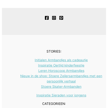
o
o
n
p
n
4
e
t
c
u
d
d
r
p
n
e
t
c
u
u
o
r
n
e
t
c
c
d
o
n
e
t
t
u
d
n
e
e
c
u
n
n
t
c
e
t
STORIES:
n
e
Initialen Armbandjes als cadeautje
n
Inspiratie Oertijd kinderfeestje
Leren Horoscoop Armbandjes
Nieuw in de shop: Stoere Zeilersarmbandjes met een
persoonlijk verhaal
Stoere Skater-Armbanden
Inspiratie Sieraden voor jongens
CATEGORIEEN: