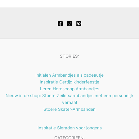
n
4
e
t
c
u
d
d
r
p
n
e
t
c
u
u
o
r
n
e
t
c
c
d
o
n
e
t
t
u
d
n
e
e
c
u
n
n
t
c
STORIES:
e
t
n
e
Initialen Armbandjes als cadeautje
n
Inspiratie Oertijd kinderfeestje
Leren Horoscoop Armbandjes
Nieuw in de shop: Stoere Zeilersarmbandjes met een persoonlijk
verhaal
Stoere Skater-Armbanden
Inspiratie Sieraden voor jongens
CATEGORIEEN: