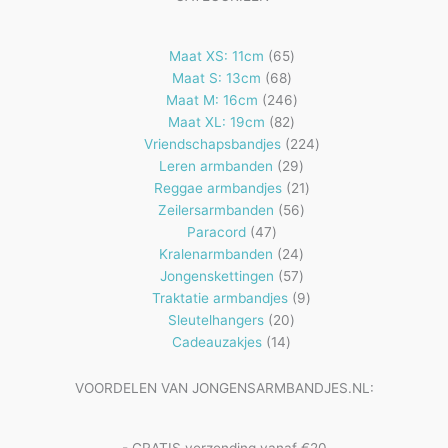
65
Maat XS: 11cm
65
68
producten
Maat S: 13cm
68
producten
246
Maat M: 16cm
246
82
producten
Maat XL: 19cm
82
producten
224
Vriendschapsbandjes
224
29
producten
Leren armbanden
29
producten
21
Reggae armbandjes
21
56
producten
Zeilersarmbanden
56
47
producten
Paracord
47
producten
24
Kralenarmbanden
24
57
producten
Jongenskettingen
57
producten
9
Traktatie armbandjes
9
20
producten
Sleutelhangers
20
14
producten
Cadeauzakjes
14
producten
VOORDELEN VAN JONGENSARMBANDJES.NL: