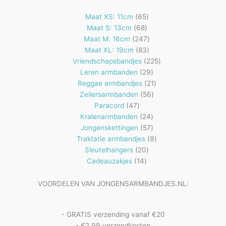
65
Maat XS: 11cm
65
68
producten
Maat S: 13cm
68
producten
247
Maat M: 16cm
247
83
producten
Maat XL: 19cm
83
producten
225
Vriendschapsbandjes
225
29
producten
Leren armbanden
29
producten
21
Reggae armbandjes
21
56
producten
Zeilersarmbanden
56
47
producten
Paracord
47
producten
24
Kralenarmbanden
24
57
producten
Jongenskettingen
57
producten
9
Traktatie armbandjes
9
20
producten
Sleutelhangers
20
14
producten
Cadeauzakjes
14
producten
VOORDELEN VAN JONGENSARMBANDJES.NL:
- GRATIS verzending vanaf €20
- €2,99 verzendkosten