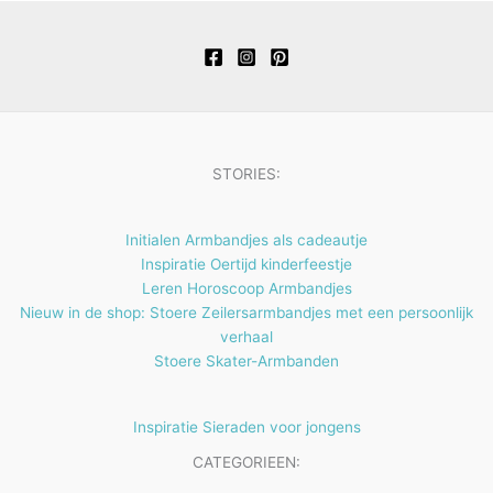
r
p
n
e
t
c
u
u
o
r
n
e
t
c
c
d
o
n
e
t
t
u
d
n
e
e
c
u
n
n
t
c
STORIES:
e
t
n
e
Initialen Armbandjes als cadeautje
n
Inspiratie Oertijd kinderfeestje
Leren Horoscoop Armbandjes
Nieuw in de shop: Stoere Zeilersarmbandjes met een persoonlijk
verhaal
Stoere Skater-Armbanden
Inspiratie Sieraden voor jongens
CATEGORIEEN: