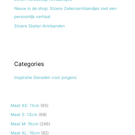
Nieuw in de shop: Stoere Zeilersarmbandjes met een
persoonlijk verhaal
Stoere Skater-Armbanden
Categories
Inspiratie Sieraden voor jongens
6
Maat XS: 11cm
65
5
6
Maat S: 13cm
68
p
8
2
Maat M: 16cm
246
r
p
4
8
Maat XL: 19cm
82