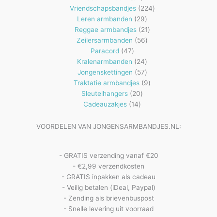
producten
224
Vriendschapsbandjes
224
29
producten
Leren armbanden
29
producten
21
Reggae armbandjes
21
56
producten
Zeilersarmbanden
56
47
producten
Paracord
47
producten
24
Kralenarmbanden
24
57
producten
Jongenskettingen
57
producten
9
Traktatie armbandjes
9
20
producten
Sleutelhangers
20
14
producten
Cadeauzakjes
14
producten
VOORDELEN VAN JONGENSARMBANDJES.NL:
- GRATIS verzending vanaf €20
- €2,99 verzendkosten
- GRATIS inpakken als cadeau
- Veilig betalen (iDeal, Paypal)
- Zending als brievenbuspost
- Snelle levering uit voorraad