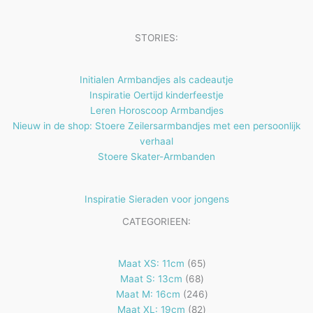
e
c
u
n
n
t
c
STORIES:
e
t
n
e
Initialen Armbandjes als cadeautje
n
Inspiratie Oertijd kinderfeestje
Leren Horoscoop Armbandjes
Nieuw in de shop: Stoere Zeilersarmbandjes met een persoonlijk
verhaal
Stoere Skater-Armbanden
Inspiratie Sieraden voor jongens
CATEGORIEEN:
65
Maat XS: 11cm
65
68
producten
Maat S: 13cm
68
producten
246
Maat M: 16cm
246
82
producten
Maat XL: 19cm
82