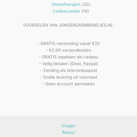
20
producten
Sleutelhangers
20
14
producten
Cadeauzakjes
14
producten
VOORDELEN VAN JONGENSARMBANDJES.NL:
- GRATIS verzending vanaf €20
- €2,99 verzendkosten
- GRATIS inpakken als cadeau
- Veilig betalen (iDeal, Paypal)
- Zending als brievenbuspost
- Snelle levering uit voorraad
- Geen account aanmaken
Vragen
Retour