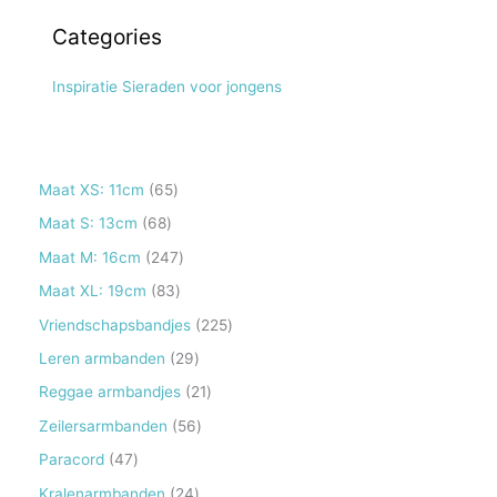
Categories
Inspiratie Sieraden voor jongens
6
Maat XS: 11cm
65
5
6
Maat S: 13cm
68
p
8
2
Maat M: 16cm
247
r
p
4
8
Maat XL: 19cm
83
o
r
7
3
2
Vriendschapsbandjes
225
d
o
p
p
2
2
Leren armbanden
29
u
d
r
r
5
9
2
Reggae armbandjes
21
c
u
o
o
p
p
1
5
Zeilersarmbanden
56
t
c
d
d
r
r
p
6
e
4
Paracord
47
t
u
u
o
o
r
p
n
7
e
2
Kralenarmbanden
24
c