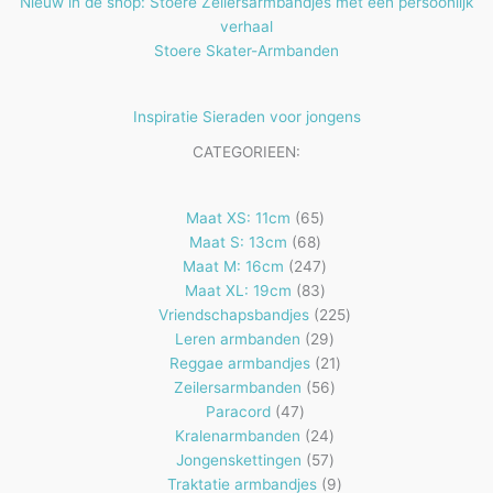
Nieuw in de shop: Stoere Zeilersarmbandjes met een persoonlijk
verhaal
Stoere Skater-Armbanden
Inspiratie Sieraden voor jongens
CATEGORIEEN:
65
Maat XS: 11cm
65
68
producten
Maat S: 13cm
68
producten
247
Maat M: 16cm
247
83
producten
Maat XL: 19cm
83
producten
225
Vriendschapsbandjes
225
29
producten
Leren armbanden
29
producten
21
Reggae armbandjes
21
56
producten
Zeilersarmbanden
56
47
producten
Paracord
47
producten
24
Kralenarmbanden
24
57
producten
Jongenskettingen
57
producten
9
Traktatie armbandjes
9