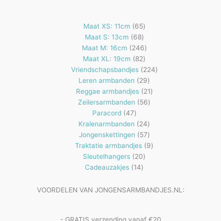
65
Maat XS: 11cm
65
68
producten
Maat S: 13cm
68
producten
246
Maat M: 16cm
246
82
producten
Maat XL: 19cm
82
producten
224
Vriendschapsbandjes
224
29
producten
Leren armbanden
29
producten
21
Reggae armbandjes
21
56
producten
Zeilersarmbanden
56
47
producten
Paracord
47
producten
24
Kralenarmbanden
24
57
producten
Jongenskettingen
57
producten
9
Traktatie armbandjes
9
20
producten
Sleutelhangers
20
14
producten
Cadeauzakjes
14
producten
VOORDELEN VAN JONGENSARMBANDJES.NL:
- GRATIS verzending vanaf €20