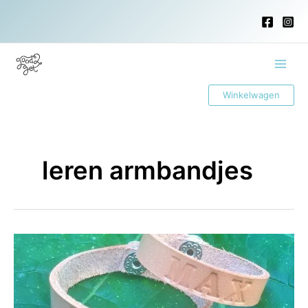
Ga
naar
de
inhoud
Main
Winkelwagen
Menu
leren armbandjes