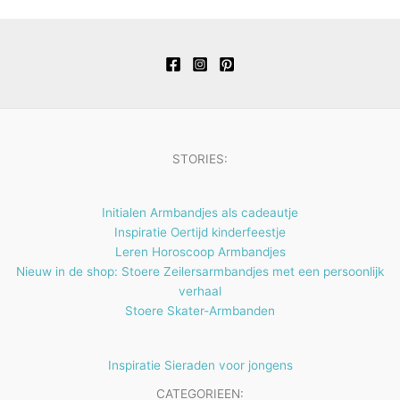
e
t
c
u
d
d
r
p
n
e
t
c
u
u
o
r
n
e
t
c
c
d
o
n
e
t
t
u
d
n
e
e
c
u
n
n
t
c
STORIES:
e
t
n
e
Initialen Armbandjes als cadeautje
n
Inspiratie Oertijd kinderfeestje
Leren Horoscoop Armbandjes
Nieuw in de shop: Stoere Zeilersarmbandjes met een persoonlijk
verhaal
Stoere Skater-Armbanden
Inspiratie Sieraden voor jongens
CATEGORIEEN: