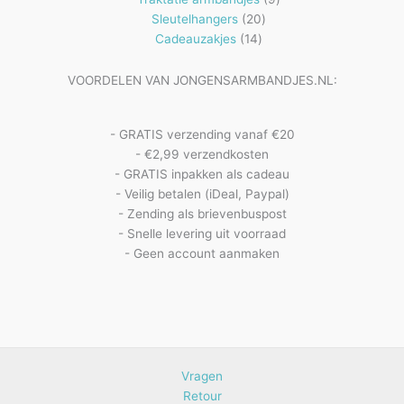
20
producten
Sleutelhangers
20
14
producten
Cadeauzakjes
14
producten
VOORDELEN VAN JONGENSARMBANDJES.NL:
- GRATIS verzending vanaf €20
- €2,99 verzendkosten
- GRATIS inpakken als cadeau
- Veilig betalen (iDeal, Paypal)
- Zending als brievenbuspost
- Snelle levering uit voorraad
- Geen account aanmaken
Vragen
Retour