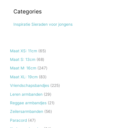
Categories
Inspiratie Sieraden voor jongens
6
Maat XS: 11cm
65
5
6
Maat S: 13cm
68
p
8
2
Maat M: 16cm
247
r
p
4
8
Maat XL: 19cm
83
o
r
7
3
2
Vriendschapsbandjes
225
d
o
p
p
2
2
Leren armbanden
29
u
d
r
r
5
9
2
Reggae armbandjes
21
c
u
o
o
p
p
1
5
Zeilersarmbanden
56
t
c
d
d
r
r
p
6
e
4
Paracord
47
t
u
u
o
o
r
p
n
7