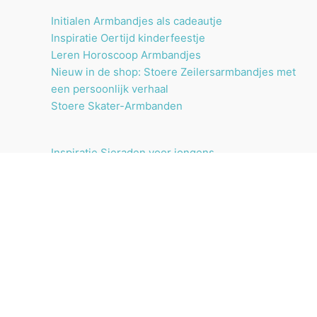
n
e
Initialen Armbandjes als cadeautje
n
Inspiratie Oertijd kinderfeestje
Leren Horoscoop Armbandjes
Nieuw in de shop: Stoere Zeilersarmbandjes met
een persoonlijk verhaal
Stoere Skater-Armbanden
Inspiratie Sieraden voor jongens