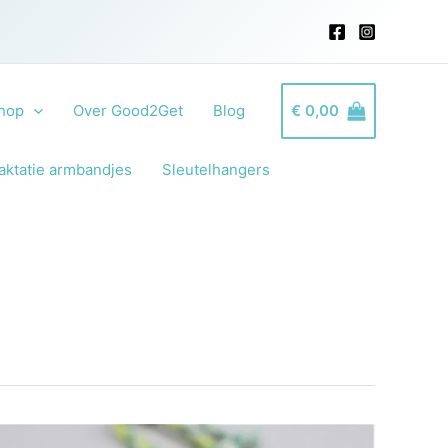
hop
Over Good2Get
Blog
€
0,00
aktatie armbandjes
Sleutelhangers