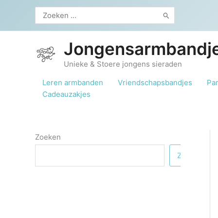
Ga
Zoeken
naar
naar:
de
inhoud
Jongensarmbandje
Unieke & Stoere jongens sieraden
Leren armbanden
Vriendschapsbandjes
Pa
Cadeauzakjes
Zoeken
Zoeken