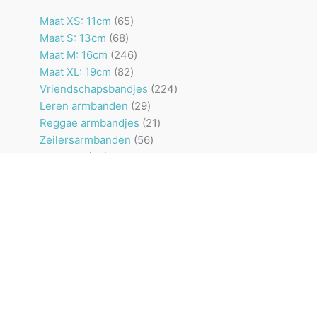
65
Maat XS: 11cm
65
68
producten
Maat S: 13cm
68
producten
246
Maat M: 16cm
246
82
producten
Maat XL: 19cm
82
producten
224
Vriendschapsbandjes
224
29
producten
Leren armbanden
29
producten
21
Reggae armbandjes
21
56
producten
Zeilersarmbanden
56
47
producten
Paracord
47
producten
24
Kralenarmbanden
24
producten
57
Jongenskettingen
57
producten
9
Traktatie armbandjes
9
20
producten
Sleutelhangers
20
14
producten
Cadeauzakjes
14
producten
Vragen
Retour
Algemene leveringsvoorwaarden
Contact