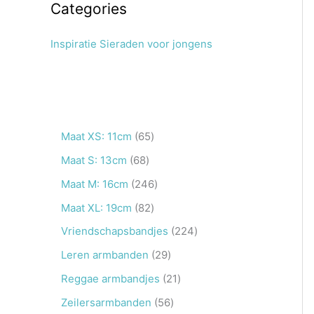
Categories
Inspiratie Sieraden voor jongens
6
Maat XS: 11cm
65
5
6
Maat S: 13cm
68
p
8
2
Maat M: 16cm
246
r
p
4
8
Maat XL: 19cm
82
o
r
6
2
2
Vriendschapsbandjes
224
d
o
p
p
2
2
Leren armbanden
29
u
d
r
r
4
9
2
Reggae armbandjes
21
c
u
o
o
p
p
1
5
Zeilersarmbanden
56
t
c
d
d