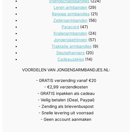
producten
224
Vriendschapsbandjes
224
29
producten
Leren armbanden
29
producten
21
Reggae armbandjes
21
56
producten
Zeilersarmbanden
56
47
producten
Paracord
47
producten
24
Kralenarmbanden
24
57
producten
Jongenskettingen
57
producten
9
Traktatie armbandjes
9
20
producten
Sleutelhangers
20
14
producten
Cadeauzakjes
14
producten
VOORDELEN VAN JONGENSARMBANDJES.NL:
- GRATIS verzending vanaf €20
- €2,99 verzendkosten
- GRATIS inpakken als cadeau
- Veilig betalen (iDeal, Paypal)
- Zending als brievenbuspost
- Snelle levering uit voorraad
- Geen account aanmaken