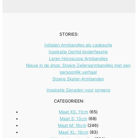
e
t
t
u
d
n
e
e
c
u
n
n
t
c
e
t
STORIES:
n
e
Initialen Armbandjes als cadeautje
n
Inspiratie Oertijd kinderfeestje
Leren Horoscoop Armbandjes
Nieuw in de shop: Stoere Zeilersarmbandjes met een
persoonlijk verhaal
Stoere Skater-Armbanden
Inspiratie Sieraden voor jongens
CATEGORIEEN:
65
Maat XS: 11cm
65
68
producten
Maat S: 13cm
68
producten
246
Maat M: 16cm
246
83
producten
Maat XL: 19cm
83