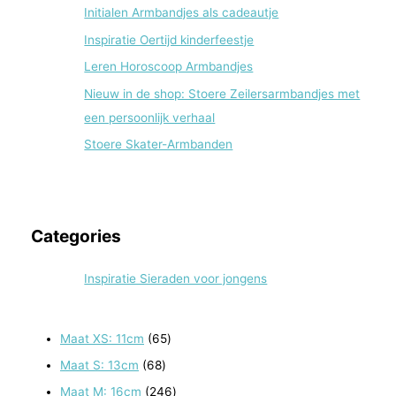
Initialen Armbandjes als cadeautje
Inspiratie Oertijd kinderfeestje
Leren Horoscoop Armbandjes
Nieuw in de shop: Stoere Zeilersarmbandjes met
een persoonlijk verhaal
Stoere Skater-Armbanden
Categories
Inspiratie Sieraden voor jongens
6
Maat XS: 11cm
65
5
6
Maat S: 13cm
68
p
8
2
Maat M: 16cm
246