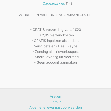
14
producten
Cadeauzakjes
14
producten
VOORDELEN VAN JONGENSARMBANDJES.NL:
- GRATIS verzending vanaf €20
- €2,99 verzendkosten
- GRATIS inpakken als cadeau
- Veilig betalen (iDeal, Paypal)
- Zending als brievenbuspost
- Snelle levering uit voorraad
- Geen account aanmaken
Vragen
Retour
Algemene leveringsvoorwaarden