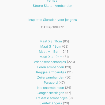
verhaal
Stoere Skater-Armbanden
Inspiratie Sieraden voor jongens
CATEGORIEEN:
65
Maat XS: 11cm
65
68
producten
Maat S: 13cm
68
producten
245
Maat M: 16cm
245
81
producten
Maat XL: 19cm
81
producten
223
Vriendschapsbandjes
223
29
producten
Leren armbanden
29
producten
21
Reggae armbandjes
21
56
producten
Zeilersarmbanden
56
47
producten
Paracord
47
producten
24
Kralenarmbanden
24
57
producten
Jongenskettingen
57
producten
9
Traktatie armbandjes
9
20
producten
Sleutelhangers
20