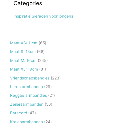
Categories
Inspiratie Sieraden voor jongens
6
Maat XS: 11cm
65
5
6
Maat S: 13cm
68
p
8
2
Maat M: 16cm
245
r
p
4
8
Maat XL: 19cm
81
o
r
5
1
2
Vriendschapsbandjes
223
d
o
p
p
2
2
Leren armbanden
29
u
d
r
r
3
9
2
Reggae armbandjes
21
c
u
o
o
p
p
1
5
Zeilersarmbanden
56
t
c
d
d
r
r
p
6
e
4
Paracord
47
t
u
u
o
o
r
p
n
7
e
2
Kralenarmbanden
24
c
c
d
d
o
r
p