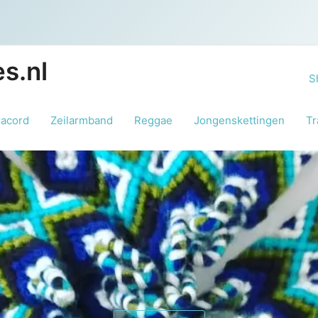
s.nl
S
racord
Zeilarmband
Reggae
Jongenskettingen
Tr