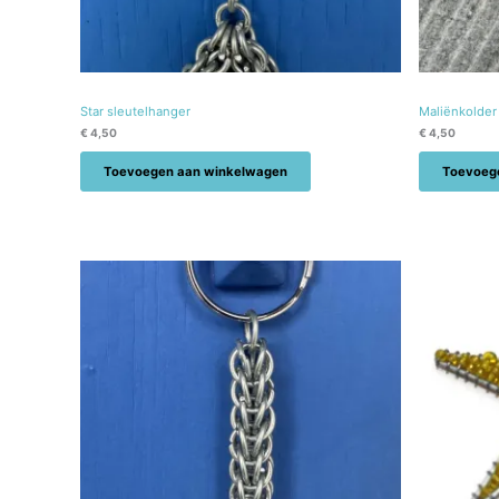
Star sleutelhanger
Maliënkolder
€
4,50
€
4,50
Toevoegen aan winkelwagen
Toevoeg