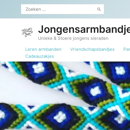
Ga
Zoeken
naar
naar:
de
inhoud
Jongensarmbandje
Unieke & Stoere jongens sieraden
Leren armbanden
Vriendschapsbandjes
Pa
Cadeauzakjes