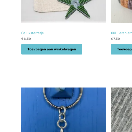
Geluksterretje
XXL Leren arm
€
6,50
€
7,50
Toevoegen aan winkelwagen
Toevoeg