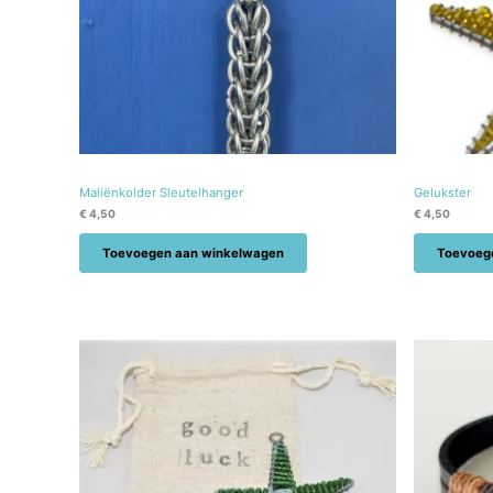
Maliënkolder Sleutelhanger
Gelukster
€
4,50
€
4,50
Toevoegen aan winkelwagen
Toevoeg