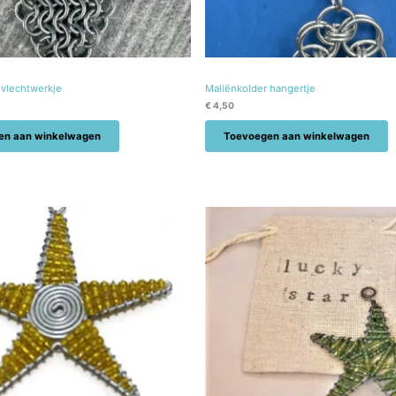
 vlechtwerkje
Maliënkolder hangertje
€
4,50
en aan winkelwagen
Toevoegen aan winkelwagen