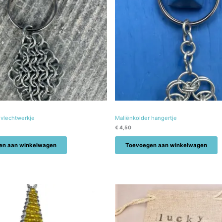
 vlechtwerkje
Maliënkolder hangertje
€
4,50
en aan winkelwagen
Toevoegen aan winkelwagen