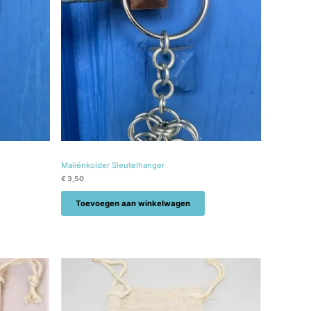
Maliënkolder Sleutelhanger
€
3,50
Toevoegen aan winkelwagen