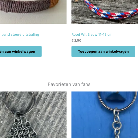
band stoere uitstraling
Rood Wit Blauw 11-13 cm
€
2,50
en aan winkelwagen
Toevoegen aan winkelwagen
Favorieten van fans