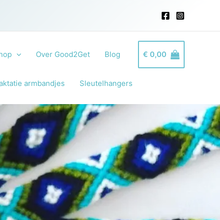
hop
Over Good2Get
Blog
€
0,00
aktatie armbandjes
Sleutelhangers