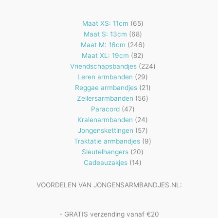
65
Maat XS: 11cm
65
68
producten
Maat S: 13cm
68
producten
246
Maat M: 16cm
246
82
producten
Maat XL: 19cm
82
producten
224
Vriendschapsbandjes
224
29
producten
Leren armbanden
29
producten
21
Reggae armbandjes
21
56
producten
Zeilersarmbanden
56
47
producten
Paracord
47
producten
24
Kralenarmbanden
24
57
producten
Jongenskettingen
57
producten
9
Traktatie armbandjes
9
20
producten
Sleutelhangers
20
14
producten
Cadeauzakjes
14
producten
VOORDELEN VAN JONGENSARMBANDJES.NL:
- GRATIS verzending vanaf €20