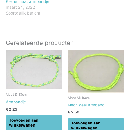
Kleine maat armbandje
maart 24, 2022
Soortgelijk bericht
Gerelateerde producten
Maat S: 13cm
Maat M: 16cm
Armbandje
Neon geel armband
€
2,25
€
2,50
Toevoegen aan
Toevoegen aan
winkelwagen
winkelwagen