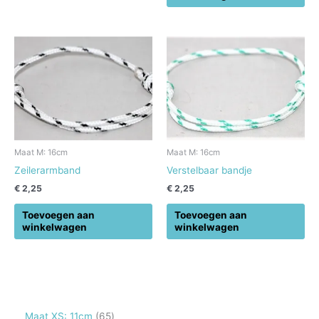
Maat M: 16cm
Maat M: 16cm
Zeilerarmband
Verstelbaar bandje
€
2,25
€
2,25
Toevoegen aan
Toevoegen aan
winkelwagen
winkelwagen
6
Maat XS: 11cm
65