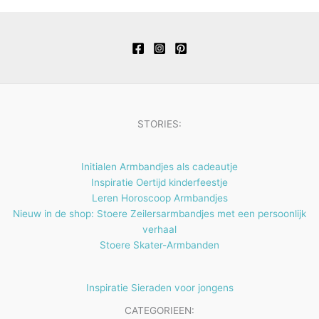
e
t
c
u
u
o
r
n
e
t
c
c
d
o
n
e
t
t
u
d
n
e
e
c
u
n
n
t
c
e
t
STORIES:
n
e
n
Initialen Armbandjes als cadeautje
Inspiratie Oertijd kinderfeestje
Leren Horoscoop Armbandjes
Nieuw in de shop: Stoere Zeilersarmbandjes met een persoonlijk
verhaal
Stoere Skater-Armbanden
Inspiratie Sieraden voor jongens
CATEGORIEEN: