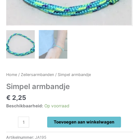
Home
/
Zeilersarmbanden
/ Simpel armbandje
Simpel armbandje
€
2,25
Beschikbaarheid:
Op voorraad
Simpel
Toevoegen aan winkelwagen
armbandje
aantal
Artikelnummer:
JA195