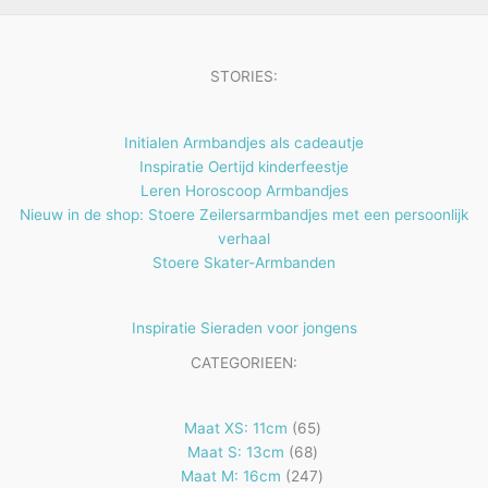
u
n
n
t
c
e
t
STORIES:
n
e
n
Initialen Armbandjes als cadeautje
Inspiratie Oertijd kinderfeestje
Leren Horoscoop Armbandjes
Nieuw in de shop: Stoere Zeilersarmbandjes met een persoonlijk
verhaal
Stoere Skater-Armbanden
Inspiratie Sieraden voor jongens
CATEGORIEEN:
65
Maat XS: 11cm
65
68
producten
Maat S: 13cm
68
producten
247
Maat M: 16cm
247