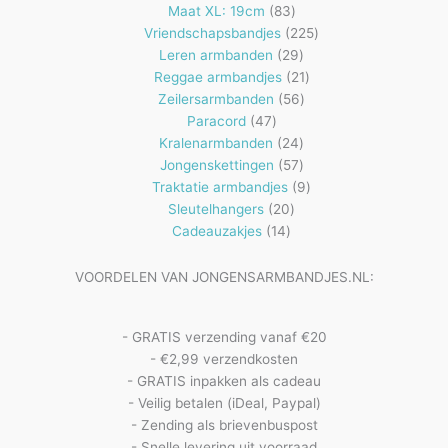
83
producten
Maat XL: 19cm
83
producten
225
Vriendschapsbandjes
225
29
producten
Leren armbanden
29
producten
21
Reggae armbandjes
21
56
producten
Zeilersarmbanden
56
47
producten
Paracord
47
producten
24
Kralenarmbanden
24
57
producten
Jongenskettingen
57
producten
9
Traktatie armbandjes
9
20
producten
Sleutelhangers
20
14
producten
Cadeauzakjes
14
producten
VOORDELEN VAN JONGENSARMBANDJES.NL:
- GRATIS verzending vanaf €20
- €2,99 verzendkosten
- GRATIS inpakken als cadeau
- Veilig betalen (iDeal, Paypal)
- Zending als brievenbuspost
- Snelle levering uit voorraad