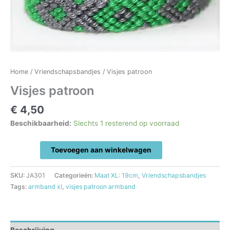
Home
/
Vriendschapsbandjes
/ Visjes patroon
Visjes patroon
€
4,50
Beschikbaarheid:
Slechts 1 resterend op voorraad
Visjes
Toevoegen aan winkelwagen
patroon
aantal
SKU:
JA301
Categorieën:
Maat XL: 19cm
,
Vriendschapsbandjes
Tags:
armband xl
,
visjes patroon armband
Beschrijving