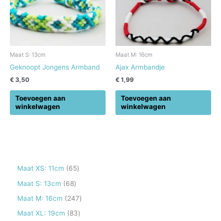
Maat S: 13cm
Maat M: 16cm
Geknoopt Jongens Armband
Ajax Armbandje
€
3,50
€
1,99
Toevoegen aan
Toevoegen aan
winkelwagen
winkelwagen
6
Maat XS: 11cm
65
5
6
Maat S: 13cm
68
p
8
2
Maat M: 16cm
247
r
p
4
8
Maat XL: 19cm
83