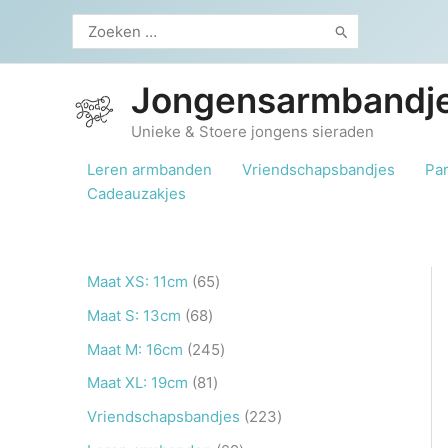
Ga
Zoeken
naar
naar:
de
inhoud
Jongensarmbandje
Unieke & Stoere jongens sieraden
Leren armbanden
Vriendschapsbandjes
Pa
Cadeauzakjes
6
Maat XS: 11cm
65
5
6
Maat S: 13cm
68
p
8
2
Maat M: 16cm
245
r
p
4
8
Maat XL: 19cm
81
o
r
5
1
2
Vriendschapsbandjes
223
d
o
p
p
2