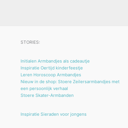
u
n
n
t
c
e
t
n
e
n
STORIES:
Initialen Armbandjes als cadeautje
Inspiratie Oertijd kinderfeestje
Leren Horoscoop Armbandjes
Nieuw in de shop: Stoere Zeilersarmbandjes met
een persoonlijk verhaal
Stoere Skater-Armbanden
Inspiratie Sieraden voor jongens