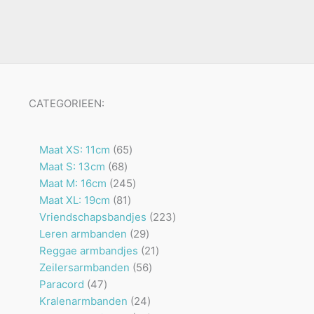
CATEGORIEEN:
65
Maat XS: 11cm
65
68
producten
Maat S: 13cm
68
producten
245
Maat M: 16cm
245
81
producten
Maat XL: 19cm
81
producten
223
Vriendschapsbandjes
223
29
producten
Leren armbanden
29
producten
21
Reggae armbandjes
21
56
producten
Zeilersarmbanden
56
47
producten
Paracord
47
producten
24
Kralenarmbanden
24