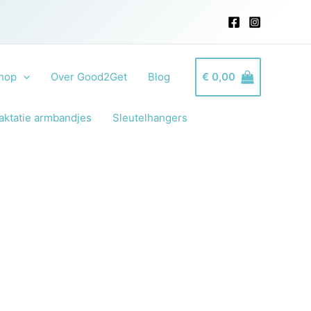
hop
Over Good2Get
Blog
€
0,00
aktatie armbandjes
Sleutelhangers