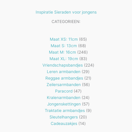
Inspiratie Sieraden voor jongens
CATEGORIEEN:
65
Maat XS: 11cm
65
68
producten
Maat S: 13cm
68
producten
246
Maat M: 16cm
246
83
producten
Maat XL: 19cm
83
producten
224
Vriendschapsbandjes
224
29
producten
Leren armbanden
29
producten
21
Reggae armbandjes
21
56
producten
Zeilersarmbanden
56
47
producten
Paracord
47
producten
24
Kralenarmbanden
24
57
producten
Jongenskettingen
57
producten
9
Traktatie armbandjes
9
20
producten
Sleutelhangers
20
14
producten
Cadeauzakjes
14
producten