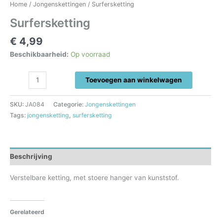
Home
/
Jongenskettingen
/ Surfersketting
Surfersketting
€
4,99
Beschikbaarheid:
Op voorraad
Surfersketting
Toevoegen aan winkelwagen
aantal
SKU:
JA084
Categorie:
Jongenskettingen
Tags:
jongensketting
,
surfersketting
Beschrijving
Verstelbare ketting, met stoere hanger van kunststof.
Gerelateerd