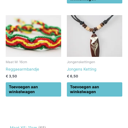
Maat M: 16cm
Jongenskettingen
Reggaearmbandje
Jongens Ketting
€
3,50
€
6,50
Toevoegen aan
Toevoegen aan
winkelwagen
winkelwagen
6
Maat XS: 11cm
65