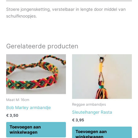
Stoere jongensketting, verstelbaar in lengte door middel van
schuifknoopjes.
Gerelateerde producten
Maat M: 16cm
Reggae armbandjes
Bob Marley armbandje
Sleutelhanger Rasta
€
3,50
€
3,95
Toevoegen aan
Toevoegen aan
winkelwagen
winkelwagen