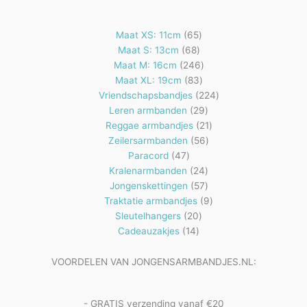
65
Maat XS: 11cm
65
68
producten
Maat S: 13cm
68
producten
246
Maat M: 16cm
246
83
producten
Maat XL: 19cm
83
producten
224
Vriendschapsbandjes
224
29
producten
Leren armbanden
29
producten
21
Reggae armbandjes
21
56
producten
Zeilersarmbanden
56
47
producten
Paracord
47
producten
24
Kralenarmbanden
24
57
producten
Jongenskettingen
57
producten
9
Traktatie armbandjes
9
20
producten
Sleutelhangers
20
14
producten
Cadeauzakjes
14
producten
VOORDELEN VAN JONGENSARMBANDJES.NL:
- GRATIS verzending vanaf €20