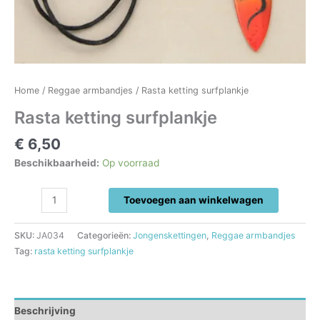
Home
/
Reggae armbandjes
/ Rasta ketting surfplankje
Rasta ketting surfplankje
€
6,50
Beschikbaarheid:
Op voorraad
Rasta
Toevoegen aan winkelwagen
ketting
surfplankje
SKU:
JA034
Categorieën:
Jongenskettingen
,
Reggae armbandjes
aantal
Tag:
rasta ketting surfplankje
Beschrijving