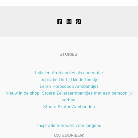
n
e
t
c
u
u
o
r
n
e
t
c
c
d
o
n
e
t
t
u
d
n
e
e
c
u
n
n
t
c
e
t
STORIES:
n
e
n
Initialen Armbandjes als cadeautje
Inspiratie Oertijd kinderfeestje
Leren Horoscoop Armbandjes
Nieuw in de shop: Stoere Zeilersarmbandjes met een persoonlijk
verhaal
Stoere Skater-Armbanden
Inspiratie Sieraden voor jongens
CATEGORIEEN: