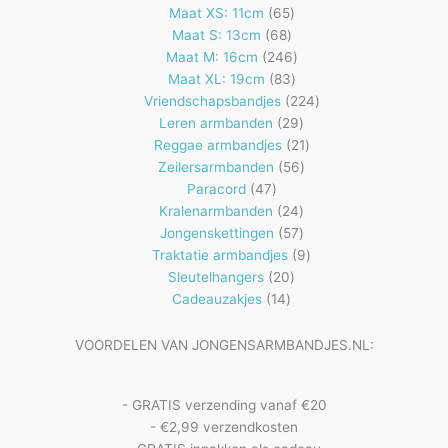
65
Maat XS: 11cm
65
68
producten
Maat S: 13cm
68
producten
246
Maat M: 16cm
246
83
producten
Maat XL: 19cm
83
producten
224
Vriendschapsbandjes
224
29
producten
Leren armbanden
29
producten
21
Reggae armbandjes
21
56
producten
Zeilersarmbanden
56
47
producten
Paracord
47
producten
24
Kralenarmbanden
24
57
producten
Jongenskettingen
57
producten
9
Traktatie armbandjes
9
20
producten
Sleutelhangers
20
14
producten
Cadeauzakjes
14
producten
VOORDELEN VAN JONGENSARMBANDJES.NL:
- GRATIS verzending vanaf €20
- €2,99 verzendkosten