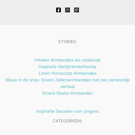
t
c
c
d
o
n
e
t
t
u
d
n
e
e
c
u
n
n
t
c
e
t
STORIES:
n
e
n
Initialen Armbandjes als cadeautje
Inspiratie Oertijd kinderfeestje
Leren Horoscoop Armbandjes
Nieuw in de shop: Stoere Zeilersarmbandjes met een persoonlijk
verhaal
Stoere Skater-Armbanden
Inspiratie Sieraden voor jongens
CATEGORIEEN: