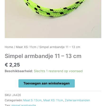
Home
/
Maat XS: 11cm
/ Simpel armbandje 11 – 13 cm
Simpel armbandje 11 – 13 cm
€
2,25
Beschikbaarheid:
Slechts 1 resterend op voorraad
Simpel
Toevoegen aan winkelwagen
armbandje
11
SKU:
JA426
-
Categorieën:
Maat S: 13cm
,
Maat XS: 11cm
,
Zeilersarmbanden
13
Tag:
simpel armbandje