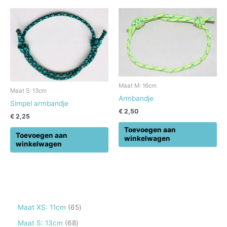
Maat M: 16cm
Maat S: 13cm
Armbandje
Simpel armbandje
€
2,50
€
2,25
Toevoegen aan
Toevoegen aan
winkelwagen
winkelwagen
6
Maat XS: 11cm
65
5
6
Maat S: 13cm
68