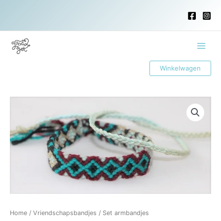
Ga
naar
de
inhoud
Main
Winkelwagen
Menu
Home
/
Vriendschapsbandjes
/ Set armbandjes