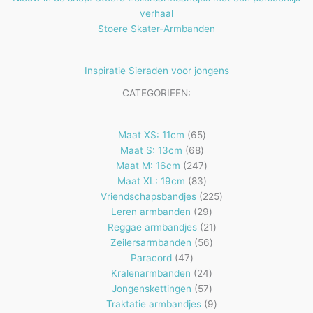
verhaal
Stoere Skater-Armbanden
Inspiratie Sieraden voor jongens
CATEGORIEEN:
65
Maat XS: 11cm
65
68
producten
Maat S: 13cm
68
producten
247
Maat M: 16cm
247
83
producten
Maat XL: 19cm
83
producten
225
Vriendschapsbandjes
225
29
producten
Leren armbanden
29
producten
21
Reggae armbandjes
21
56
producten
Zeilersarmbanden
56
47
producten
Paracord
47
producten
24
Kralenarmbanden
24
57
producten
Jongenskettingen
57
producten
9
Traktatie armbandjes
9