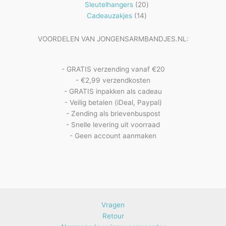
20
producten
Sleutelhangers
20
14
producten
Cadeauzakjes
14
producten
VOORDELEN VAN JONGENSARMBANDJES.NL:
- GRATIS verzending vanaf €20
- €2,99 verzendkosten
- GRATIS inpakken als cadeau
- Veilig betalen (iDeal, Paypal)
- Zending als brievenbuspost
- Snelle levering uit voorraad
- Geen account aanmaken
Vragen
Retour