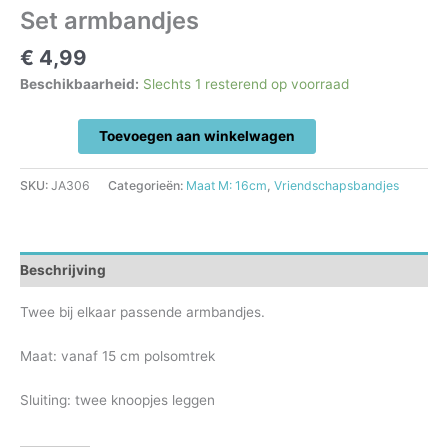
Set armbandjes
€
4,99
Beschikbaarheid:
Slechts 1 resterend op voorraad
Set
Toevoegen aan winkelwagen
armbandjes
aantal
SKU:
JA306
Categorieën:
Maat M: 16cm
,
Vriendschapsbandjes
Beschrijving
Twee bij elkaar passende armbandjes.
Maat: vanaf 15 cm polsomtrek
Sluiting: twee knoopjes leggen