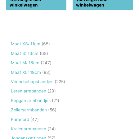
winkelwagen
winkelwagen
6
Maat XS: 11cm
65
5
6
Maat S: 13cm
68
p
8
2
Maat M: 16cm
247
r
p
4
8
Maat XL: 19cm
83
o
r
7
3
2
Vriendschapsbandjes
225
d
o
p
p
2
2
Leren armbanden
29
u
d
r
r
5
9
2
Reggae armbandjes
21
c
u
o
o
p
p
1
5
Zeilersarmbanden
56
t
c
d
d
r
r
p
6
e
4
Paracord
47
t
u
u
o
o
r
p
n
7
e
2
Kralenarmbanden
24
c
c
d
d
o
r
p
n
4
t
5
Jongenskettingen
57
t