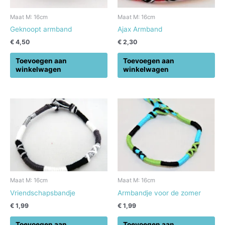
Maat M: 16cm
Maat M: 16cm
Geknoopt armband
Ajax Armband
€
4,50
€
2,30
Toevoegen aan
Toevoegen aan
winkelwagen
winkelwagen
Maat M: 16cm
Maat M: 16cm
Vriendschapsbandje
Armbandje voor de zomer
€
1,99
€
1,99
Toevoegen aan
Toevoegen aan