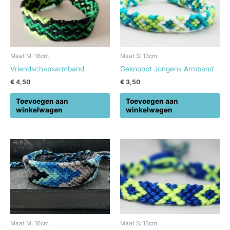
Maat M: 16cm
Maat S: 13cm
Vriendschapsarmband
Geknoopt Jongens Armband
€
4,50
€
3,50
Toevoegen aan
Toevoegen aan
winkelwagen
winkelwagen
Maat M: 16cm
Maat S: 13cm