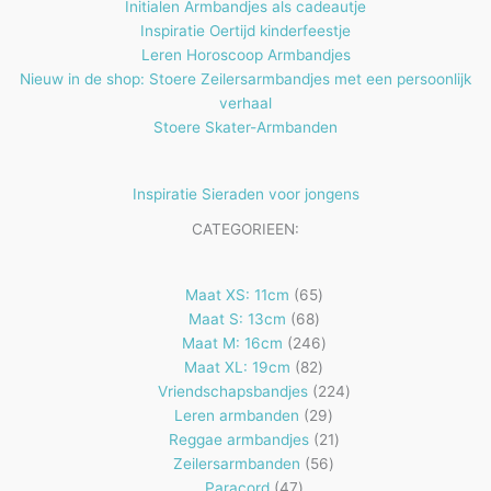
Initialen Armbandjes als cadeautje
Inspiratie Oertijd kinderfeestje
Leren Horoscoop Armbandjes
Nieuw in de shop: Stoere Zeilersarmbandjes met een persoonlijk
verhaal
Stoere Skater-Armbanden
Inspiratie Sieraden voor jongens
CATEGORIEEN:
65
Maat XS: 11cm
65
68
producten
Maat S: 13cm
68
producten
246
Maat M: 16cm
246
82
producten
Maat XL: 19cm
82
producten
224
Vriendschapsbandjes
224
29
producten
Leren armbanden
29
producten
21
Reggae armbandjes
21
56
producten
Zeilersarmbanden
56
47
producten
Paracord
47