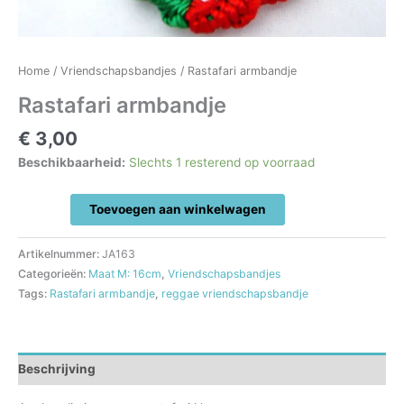
Home
/
Vriendschapsbandjes
/ Rastafari armbandje
Rastafari armbandje
€
3,00
Beschikbaarheid:
Slechts 1 resterend op voorraad
Rastafari
Toevoegen aan winkelwagen
armbandje
aantal
Artikelnummer:
JA163
Categorieën:
Maat M: 16cm
,
Vriendschapsbandjes
Tags:
Rastafari armbandje
,
reggae vriendschapsbandje
Beschrijving