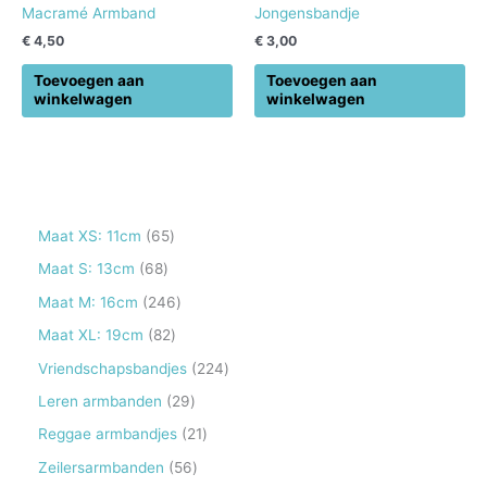
Macramé Armband
Jongensbandje
€
4,50
€
3,00
Toevoegen aan
Toevoegen aan
winkelwagen
winkelwagen
6
Maat XS: 11cm
65
5
6
Maat S: 13cm
68
p
8
2
Maat M: 16cm
246
r
p
4
8
Maat XL: 19cm
82
o
r
6
2
2
Vriendschapsbandjes
224
d
o
p
p
2
2
Leren armbanden
29
u
d
r
r
4
9
2
Reggae armbandjes
21
c
u
o
o
p
p
1
5
Zeilersarmbanden
56
t
c
d
d
r