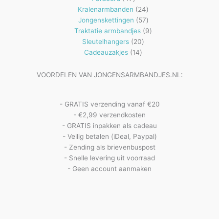
producten
24
Kralenarmbanden
24
57
producten
Jongenskettingen
57
producten
9
Traktatie armbandjes
9
20
producten
Sleutelhangers
20
14
producten
Cadeauzakjes
14
producten
VOORDELEN VAN JONGENSARMBANDJES.NL:
- GRATIS verzending vanaf €20
- €2,99 verzendkosten
- GRATIS inpakken als cadeau
- Veilig betalen (iDeal, Paypal)
- Zending als brievenbuspost
- Snelle levering uit voorraad
- Geen account aanmaken