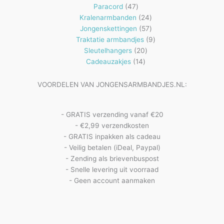
47
producten
Paracord
47
producten
24
Kralenarmbanden
24
57
producten
Jongenskettingen
57
producten
9
Traktatie armbandjes
9
20
producten
Sleutelhangers
20
14
producten
Cadeauzakjes
14
producten
VOORDELEN VAN JONGENSARMBANDJES.NL:
- GRATIS verzending vanaf €20
- €2,99 verzendkosten
- GRATIS inpakken als cadeau
- Veilig betalen (iDeal, Paypal)
- Zending als brievenbuspost
- Snelle levering uit voorraad
- Geen account aanmaken