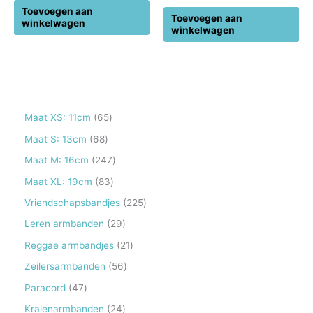
Toevoegen aan
Toevoegen aan
winkelwagen
winkelwagen
6
Maat XS: 11cm
65
5
6
Maat S: 13cm
68
p
8
2
Maat M: 16cm
247
r
p
4
8
Maat XL: 19cm
83
o
r
7
3
2
Vriendschapsbandjes
225
d
o
p
p
2
2
Leren armbanden
29
u
d
r
r
5
9
2
Reggae armbandjes
21
c
u
o
o
p
p
1
5
Zeilersarmbanden
56
t
c
d
d
r
r
p
6
e
4
Paracord
47
t
u
u
o
o
r
p
n
7
e
2
Kralenarmbanden
24
c
c