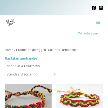
Ga
naar
de
inhoud
Main
Winkelwagen
Menu
Home
/ Producten getagged “Rastafari armbandje”
Rastafari armbandje
Toont alle 4 resultaten