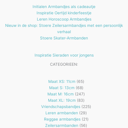
Initialen Armbandjes als cadeautje
Inspiratie Oertijd kinderfeestje
Leren Horoscoop Armbandjes
Nieuw in de shop: Stoere Zeilersarmbandjes met een persoonlijk
verhaal
Stoere Skater-Armbanden
Inspiratie Sieraden voor jongens
CATEGORIEEN:
65
Maat XS: 11cm
65
68
producten
Maat S: 13cm
68
producten
247
Maat M: 16cm
247
83
producten
Maat XL: 19cm
83
producten
225
Vriendschapsbandjes
225
29
producten
Leren armbanden
29
producten
21
Reggae armbandjes
21
56
producten
Zeilersarmbanden
56