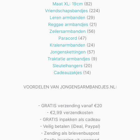
82
producten
Maat XL: 19cm
82
producten
224
Vriendschapsbandjes
224
29
producten
Leren armbanden
29
producten
21
Reggae armbandjes
21
56
producten
Zeilersarmbanden
56
47
producten
Paracord
47
producten
24
Kralenarmbanden
24
57
producten
Jongenskettingen
57
producten
9
Traktatie armbandjes
9
20
producten
Sleutelhangers
20
14
producten
Cadeauzakjes
14
producten
VOORDELEN VAN JONGENSARMBANDJES.NL:
- GRATIS verzending vanaf €20
- €2,99 verzendkosten
- GRATIS inpakken als cadeau
- Veilig betalen (iDeal, Paypal)
- Zending als brievenbuspost