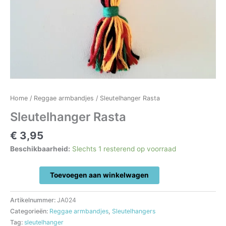
Home
/
Reggae armbandjes
/ Sleutelhanger Rasta
Sleutelhanger Rasta
€
3,95
Beschikbaarheid:
Slechts 1 resterend op voorraad
Sleutelhanger
Toevoegen aan winkelwagen
Rasta
aantal
Artikelnummer:
JA024
Categorieën:
Reggae armbandjes
,
Sleutelhangers
Tag:
sleutelhanger