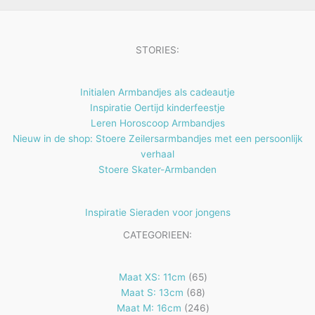
u
n
n
t
c
e
t
STORIES:
n
e
n
Initialen Armbandjes als cadeautje
Inspiratie Oertijd kinderfeestje
Leren Horoscoop Armbandjes
Nieuw in de shop: Stoere Zeilersarmbandjes met een persoonlijk
verhaal
Stoere Skater-Armbanden
Inspiratie Sieraden voor jongens
CATEGORIEEN:
65
Maat XS: 11cm
65
68
producten
Maat S: 13cm
68
producten
246
Maat M: 16cm
246