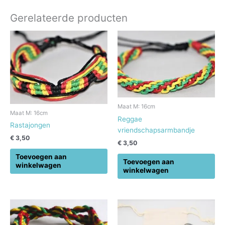
Gerelateerde producten
Maat M: 16cm
Maat M: 16cm
Reggae
Rastajongen
vriendschapsarmbandje
€
3,50
€
3,50
Toevoegen aan
Toevoegen aan
winkelwagen
winkelwagen