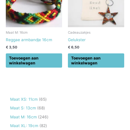
Maat M: 16cm
Cadeauzakjes
Reggae armbandje 16cm
Gelukster
€
3,50
€
6,50
Toevoegen aan
Toevoegen aan
winkelwagen
winkelwagen
6
Maat XS: 11cm
65
5
6
Maat S: 13cm
68
p
8
2
Maat M: 16cm
246
r
p
4
8
Maat XL: 19cm
82