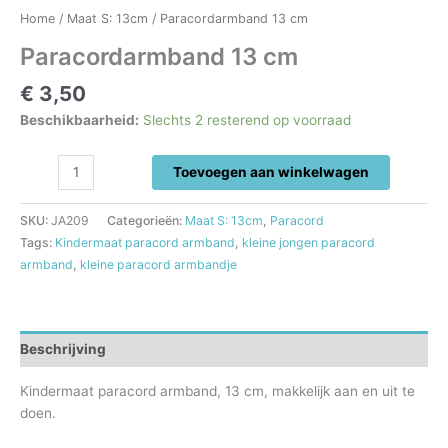
Home
/
Maat S: 13cm
/ Paracordarmband 13 cm
Paracordarmband 13 cm
€
3,50
Beschikbaarheid:
Slechts 2 resterend op voorraad
Paracordarmband
Toevoegen aan winkelwagen
13
cm
SKU:
JA209
Categorieën:
Maat S: 13cm
,
Paracord
aantal
Tags:
Kindermaat paracord armband
,
kleine jongen paracord
armband
,
kleine paracord armbandje
Beschrijving
Kindermaat paracord armband, 13 cm, makkelijk aan en uit te
doen.