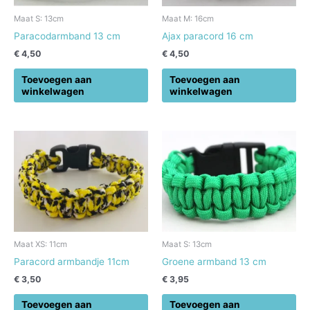
Maat S: 13cm
Maat M: 16cm
Paracodarmband 13 cm
Ajax paracord 16 cm
€
4,50
€
4,50
Toevoegen aan
Toevoegen aan
winkelwagen
winkelwagen
Maat XS: 11cm
Maat S: 13cm
Paracord armbandje 11cm
Groene armband 13 cm
€
3,50
€
3,95
Toevoegen aan
Toevoegen aan