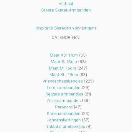
verhaal
Stoere Skater-Armbanden
Inspiratie Sieraden voor jongens
CATEGORIEEN:
65
Maat XS: 11cm
65
68
producten
Maat S: 13cm
68
producten
247
Maat M: 16cm
247
83
producten
Maat XL: 19cm
83
producten
225
Vriendschapsbandjes
225
29
producten
Leren armbanden
29
producten
21
Reggae armbandjes
21
56
producten
Zeilersarmbanden
56
47
producten
Paracord
47
producten
24
Kralenarmbanden
24
57
producten
Jongenskettingen
57
producten
9
Traktatie armbandjes
9