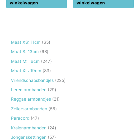
winkelwagen
winkelwagen
6
Maat XS: 11cm
65
5
6
Maat S: 13cm
68
p
8
2
Maat M: 16cm
247
r
p
4
8
Maat XL: 19cm
83
o
r
7
3
2
Vriendschapsbandjes
225
d
o
p
p
2
2
Leren armbanden
29
u
d
r
r
5
9
2
Reggae armbandjes
21
c
u
o
o
p
p
1
5
Zeilersarmbanden
56
t
c
d
d
r
r
p
6
e
4
Paracord
47
t
u
u
o
o
r
p
n
7
e
2
Kralenarmbanden
24
c
c
d
d
o
r
p
n
4
t
5
Jongenskettingen
57
t
u
u