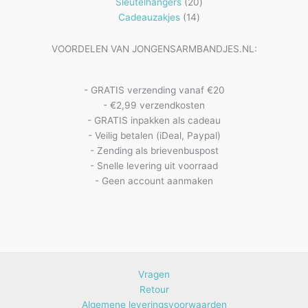
20
producten
Sleutelhangers
20
14
producten
Cadeauzakjes
14
producten
VOORDELEN VAN JONGENSARMBANDJES.NL:
- GRATIS verzending vanaf €20
- €2,99 verzendkosten
- GRATIS inpakken als cadeau
- Veilig betalen (iDeal, Paypal)
- Zending als brievenbuspost
- Snelle levering uit voorraad
- Geen account aanmaken
Vragen
Retour
Algemene leveringsvoorwaarden